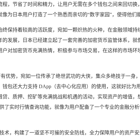
程，节省了时间和精力，让用户无需在多个钱包之间来回切换，就
就像为日本用户打造了一个熟悉而亲切的“数字家园”，使得他们
始终保持着较高的活跃度，宛如一颗炽热的火种，在金融领域持
年的发展，日本已经建立起了一套完善的加密货币监管体系，就像
户对加密货币充满热情，积极参与市场交易，在这样的市场环境下
的所有优势，宛如一位传承了绝世武功的大侠，集众多绝技于一身
钱包还大力支持 DApp（去中心化应用）的使用，这就好比为用
借贷、质押、挖矿等充满挑战和机遇的活动，实现资产的增值，
提供了实时行情查询功能，就像为用户配备了一个专业的金融分
密技术，构建了一道坚不可摧的安全防线，全力保障用户的资产