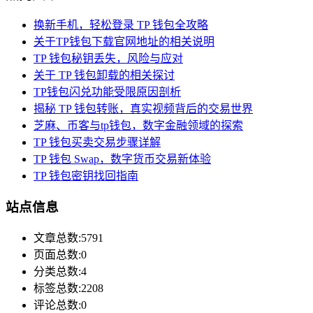
换新手机，轻松登录 TP 钱包全攻略
关于TP钱包下载官网地址的相关说明
TP 钱包秘钥丢失，风险与应对
关于 TP 钱包卸载的相关探讨
TP钱包闪兑功能受限原因剖析
揭秘 TP 钱包转账，真实视频背后的交易世界
芝麻、币客与tp钱包，数字金融领域的探索
TP 钱包买卖交易步骤详解
TP 钱包 Swap，数字货币交易新体验
TP 钱包密钥找回指南
站点信息
文章总数:5791
页面总数:0
分类总数:4
标签总数:2208
评论总数:0