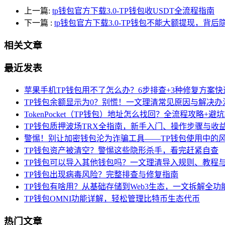
上一篇:
tp钱包官方下载3.0-TP钱包收USDT全流程指南
下一篇
:
tp钱包官方下载3.0-TP钱包不能大额提现，背
相关文章
最近发表
苹果手机TP钱包用不了怎么办？6步排查+3种修复方案快
TP钱包余额显示为0？别慌！一文理清常见原因与解决办
TokenPocket（TP钱包）地址怎么找回？全流程攻略+避
TP钱包质押波场TRX全指南，新手入门、操作步骤与收
警惕！别让加密钱包沦为诈骗工具——TP钱包使用中的
TP钱包资产被清空？警惕这些隐形杀手，看完赶紧自查
TP钱包可以导入其他钱包吗？一文理清导入规则、教程
TP钱包出现病毒风险？完整排查与修复指南
TP钱包有啥用？从基础存储到Web3生态，一文拆解全功
TP钱包OMNI功能详解，轻松管理比特币生态代币
热门文章