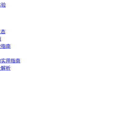
体验
生态
南
救指南
的实用指南
全解析