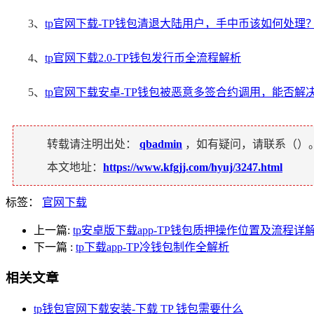
3、
tp官网下载-TP钱包清退大陆用户，手中币该如何处理
4、
tp官网下载2.0-TP钱包发行币全流程解析
5、
tp官网下载安卓-TP钱包被恶意多签合约调用，能否解
转载请注明出处：
qbadmin
，如有疑问，请联系（
）
本文地址：
https://www.kfgjj.com/hyuj/3247.html
标签：
官网下载
上一篇:
tp安卓版下载app-TP钱包质押操作位置及流程详
下一篇
:
tp下载app-TP冷钱包制作全解析
相关文章
tp钱包官网下载安装-下载 TP 钱包需要什么