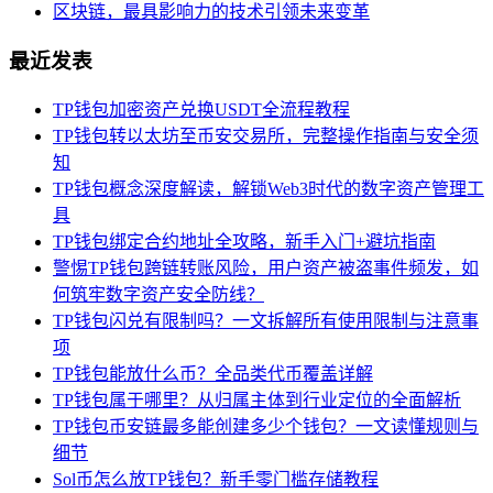
区块链，最具影响力的技术引领未来变革
最近发表
TP钱包加密资产兑换USDT全流程教程
TP钱包转以太坊至币安交易所，完整操作指南与安全须
知
TP钱包概念深度解读，解锁Web3时代的数字资产管理工
具
TP钱包绑定合约地址全攻略，新手入门+避坑指南
警惕TP钱包跨链转账风险，用户资产被盗事件频发，如
何筑牢数字资产安全防线？
TP钱包闪兑有限制吗？一文拆解所有使用限制与注意事
项
TP钱包能放什么币？全品类代币覆盖详解
TP钱包属于哪里？从归属主体到行业定位的全面解析
TP钱包币安链最多能创建多少个钱包？一文读懂规则与
细节
Sol币怎么放TP钱包？新手零门槛存储教程