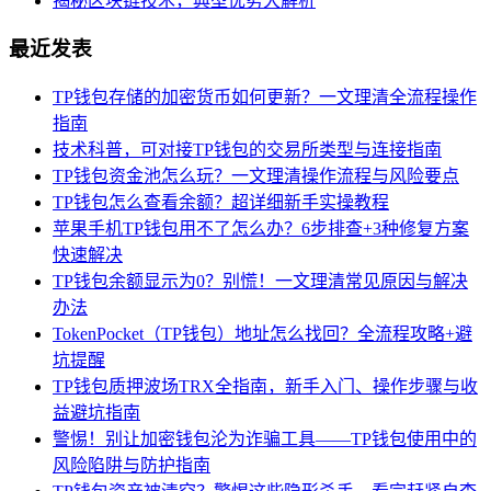
揭秘区块链技术，典型优势大解析
最近发表
TP钱包存储的加密货币如何更新？一文理清全流程操作
指南
技术科普，可对接TP钱包的交易所类型与连接指南
TP钱包资金池怎么玩？一文理清操作流程与风险要点
TP钱包怎么查看余额？超详细新手实操教程
苹果手机TP钱包用不了怎么办？6步排查+3种修复方案
快速解决
TP钱包余额显示为0？别慌！一文理清常见原因与解决
办法
TokenPocket（TP钱包）地址怎么找回？全流程攻略+避
坑提醒
TP钱包质押波场TRX全指南，新手入门、操作步骤与收
益避坑指南
警惕！别让加密钱包沦为诈骗工具——TP钱包使用中的
风险陷阱与防护指南