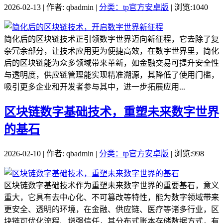
2026-02-13 | 作者: qbadmin |
分类：tp官方安卓版
| 浏览:1040
简化后的区块链技术正引领数字世界迈向新征程，它去除了复
杂冗余部分，让技术应用更为便捷高效，在数字世界里，简化
后的区块链能为众多领域带来革新，如金融交易可提升安全性
与透明度，供应链管理能实现精准溯源，其降低了使用门槛，
吸引更多企业和开发者参与其中，进一步拓展应用...
区块链数字基础技术，重塑未来数字世界
的基石
2026-02-10 | 作者: qbadmin |
分类：tp官方安卓版
| 浏览:998
区块链数字基础技术作为重塑未来数字世界的重要基石，意义
重大，它具有去中心化、不可篡改等特性，能为数字领域带来
更安全、透明的环境，在金融、供应链、医疗等诸多行业，区
块链可优化流程、增强信任，其分布式账本存储数据方式，有