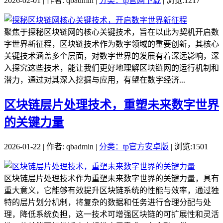
2026-02-01 | 作者: qbadmin |
分类：tp官网下载
| 浏览:1217
聚焦于探秘区块链网的核心关键技术，旨在以此为契机开启数
字世界新征程，区块链技术作为数字领域的重要创新，其核心
关键技术涵盖多个层面，对数字世界的发展有着深远影响，深
入探究这些技术，能让我们更好地理解区块链网的运行机制和
潜力，通过对其深入挖掘与应用，有望在数字经济...
区块链层片处理技术，重塑未来数字世界
的关键力量
2026-01-22 | 作者: qbadmin |
分类：tp官方安卓版
| 浏览:1501
区块链层片处理技术作为重塑未来数字世界的关键力量，具有
重大意义，它能够有效提升区块链系统的性能与效率，通过独
特的层片划分机制，将复杂的数据和任务进行合理分配与处
理，降低系统负担，这一技术可增强区块链的可扩展性和灵活