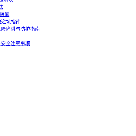
法
坑提醒
益避坑指南
风险陷阱与防护指南
与安全注意事项