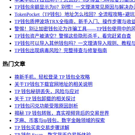
TP钱包余额显示为0？别慌！一文理清常见原因与解决办
TokenPocket（TP钱包）地址怎么找回？全流程攻略+避
TP钱包质押波场TRX全指南，新手入门、操作步骤与收
警惕！别让加密钱包沦为诈骗工具——TP钱包使用中的
TP钱包资产被清空？警惕这些隐形杀手，看完赶紧自查
TP钱包可以导入其他钱包吗？一文理清导入规则、教程
TP钱包出现病毒风险？完整排查与修复指南
热门文章
换新手机，轻松登录 TP 钱包全攻略
关于TP钱包下载官网地址的相关说明
TP 钱包秘钥丢失，风险与应对
关于 TP 钱包卸载的相关探讨
TP钱包闪兑功能受限原因剖析
揭秘 TP 钱包转账，真实视频背后的交易世界
芝麻、币客与tp钱包，数字金融领域的探索
TP 钱包买卖交易步骤详解
TP 钱包 Swap，数字货币交易新体验