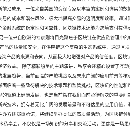
新前沿成果，一位来自美国的资深专家以丰富的案例和详实的数
交易的成本和潜在风险，极大地提高交易的透明度和效率，通过
个金融系统的稳定性和可靠性，区块链技术还能为跨境支付提供
 另一位来自欧洲的专家则将目光聚焦于区块链在供应链管理中的
保产品的质量和安全，在供应链这个复杂的生态系统中，通过区
时查询产品的来源和去向，从而极大地增强对产品的信任度，区块
经济效益。 除了精彩纷呈的主题演讲，私享会还精心设置了互动
的发展趋势、当前面临的严峻挑战以及未来广阔的应用前景等核
然面临着一些亟待解决的技术难题和监管挑战，区块链的性能和
规的轨道上健康发展，也是当前摆在我们面前亟待解决的重要问题
新兴技术，拥有着无比广阔的发展前景和不可估量的应用价值，
主办方还郑重承诺，将继续举办类似的高质量活动，为区块链领
技术私享会，不仅仅是一场知识的分享和交流活动，更像是一场思