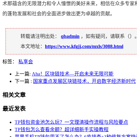
术那蕴含的无限潜力和令人憧憬的美好未来，相信在众多专家
的蓬勃发展和社会的全面进步做出更为卓越的贡献。
转载请注明出处：
qbadmin
，如有疑问，请联系（
）
本文地址：
https://www.kfgjj.com/mxls/3088.html
标签：
私享会
上一篇:
Aha！区块链技术—开启未来无限可能
下一篇
:
国家重点发展区块链技术，开启数字经济新时代
相关文章
最近发表
TP钱包资金池怎么玩？一文理清操作流程与风险要点
TP钱包怎么查看余额？超详细新手实操教程
苹果手机TP钱包用不了怎么办？6步排查+3种修复方案快