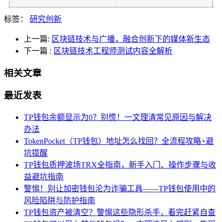
标签：
研究创新
上一篇:
区块链技术与广播，融合创新下的媒体新生态
下一篇
:
区块链技术工程师测试内容全解析
相关文章
最近发表
TP钱包余额显示为0？别慌！一文理清常见原因与解决
办法
TokenPocket（TP钱包）地址怎么找回？全流程攻略+避
坑提醒
TP钱包质押波场TRX全指南，新手入门、操作步骤与收
益避坑指南
警惕！别让加密钱包沦为诈骗工具——TP钱包使用中的
风险陷阱与防护指南
TP钱包资产被清空？警惕这些隐形杀手，看完赶紧自查