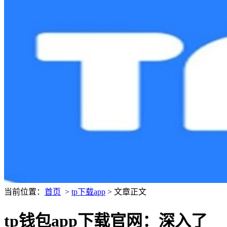
当前位置：
首页
>
tp下载app
> 文章正文
tp钱包app下载官网：深入了