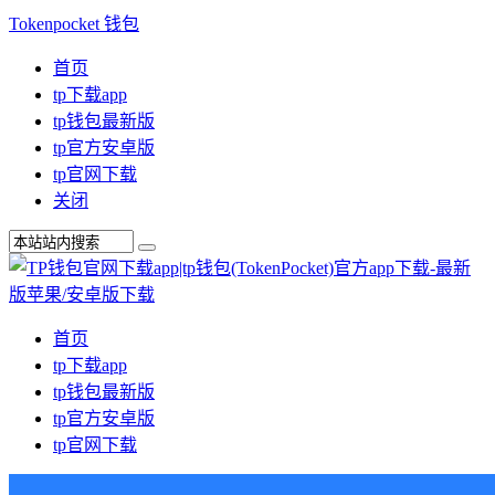
Tokenpocket 钱包
首页
tp下载app
tp钱包最新版
tp官方安卓版
tp官网下载
关闭
首页
tp下载app
tp钱包最新版
tp官方安卓版
tp官网下载