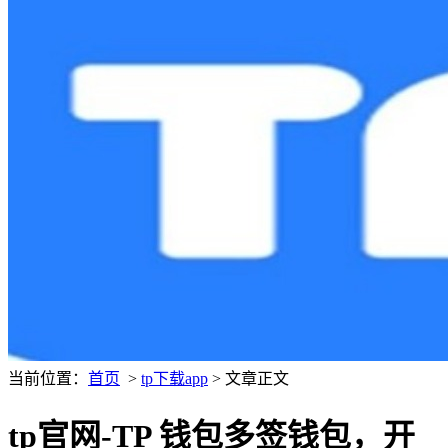
当前位置：
首页
>
tp下载app
> 文章正文
tp官网-TP 钱包多签钱包，开