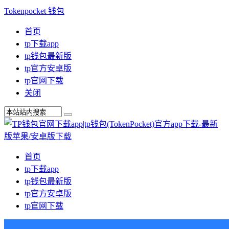
Tokenpocket 钱包
首页
tp下载app
tp钱包最新版
tp官方安卓版
tp官网下载
关闭
首页
tp下载app
tp钱包最新版
tp官方安卓版
tp官网下载