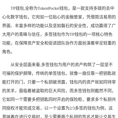
TP钱包,全称为TokenPocket钱包，是一款支持多链的去中
心化数字钱包，它宛如一位贴心的金融管家，凭借简洁易用的
界面、丰富多样的功能以及坚如磐石的安全性，成功赢得了广
大用户的青睐与信任，多签钱包作为TP钱包的一项核心特色
功能，在保障资产安全和促进团队协作方面扮演着举足轻重的
角色。
从安全层面来看,多签钱包为用户的资产构筑了一层坚不
可摧的保护屏障，传统的单签钱包，就像一扇仅靠一把钥匙就
能打开的门，只要一个私钥被泄露，钱包内的资产就如同待宰
的羔羊，面临着被盗取的巨大风险，而多签钱包则截然不同，
它如同一个需要多把钥匙同时开启的保险柜，要求多个私钥共
同授权才能完成交易，以一个设置为2/3多签的钱包为例，这
意味着在进行交易时，至少需要两个私钥的签名才能让交易生