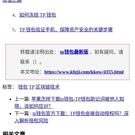
增值之路
4、
如何冻结 TP 钱包
5、
TP 钱包验证手机，保障资产安全的关键步骤
转载请注明出处：
tp钱包最新版
，如有疑问，请
联系（
）。
本文地址：
https://www.kfgjj.com/kkow/4355.html
标签：
钱包
TP
区块链技术
上一篇:
苹果怎样下载tp钱包-TP钱包助记词被他人知
晓，该如何应对？
下一篇
:
tp钱包官方下载：TP钱包会被自动授权吗？深
入解析授权风险
相关文章