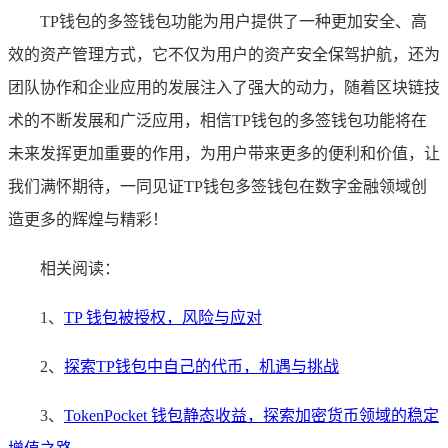
TP钱包的多签钱包功能为用户提供了一种更加安全、高
效的资产管理方式，它不仅为用户的资产安全保驾护航，还为
团队协作和企业应用的发展注入了强大的动力，随着区块链技
术的不断发展和广泛应用，相信TP钱包的多签钱包功能将在
未来发挥更加重要的作用，为用户带来更多的便利和价值，让
我们满怀期待，一同见证TP钱包多签钱包在数字金融领域创
造更多的辉煌与精彩！
相关阅读：
1、
TP 钱包被授权，风险与应对
2、
探索TP钱包中自己的代币，机遇与挑战
3、
TokenPocket 钱包静态收益，探索加密货币领域的稳定