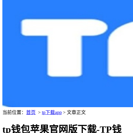
当前位置：
首页
>
tp下载app
> 文章正文
tp钱包苹果官网版下载-TP钱