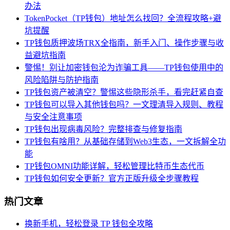
办法
TokenPocket（TP钱包）地址怎么找回？全流程攻略+避
坑提醒
TP钱包质押波场TRX全指南，新手入门、操作步骤与收
益避坑指南
警惕！别让加密钱包沦为诈骗工具——TP钱包使用中的
风险陷阱与防护指南
TP钱包资产被清空？警惕这些隐形杀手，看完赶紧自查
TP钱包可以导入其他钱包吗？一文理清导入规则、教程
与安全注意事项
TP钱包出现病毒风险？完整排查与修复指南
TP钱包有啥用？从基础存储到Web3生态，一文拆解全功
能
TP钱包OMNI功能详解，轻松管理比特币生态代币
TP钱包如何安全更新？官方正版升级全步骤教程
热门文章
换新手机，轻松登录 TP 钱包全攻略