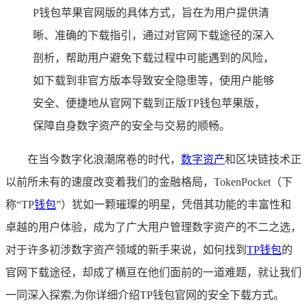
P钱包苹果官网版的具体方式，旨在为用户提供清
晰、准确的下载指引，通过对官网下载途径的深入
剖析，帮助用户避免下载过程中可能遇到的风险，
如下载到非官方版本导致安全隐患等，使用户能够
安全、便捷地从官网下载到正版TP钱包苹果版，
保障自身数字资产的安全与交易的顺畅。
在当今数字化浪潮席卷的时代，
数字资产
和区块链技术正
以前所未有的速度改变着我们的金融格局，TokenPocket（下
称“TP
钱包
”）犹如一颗璀璨的明星，凭借其功能的丰富性和
卓越的用户体验，成为了广大用户管理数字资产的不二之选，
对于许多初涉数字资产领域的新手来说，如何找到
TP钱包
的
官网下载途径，却成了横亘在他们面前的一道难题，就让我们
一同深入探索,为你详细介绍TP钱包官网的安全下载方式。