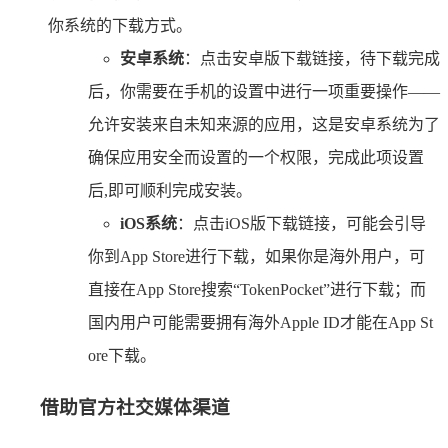
你系统的下载方式。
安卓系统
：点击安卓版下载链接，待下载完成
后，你需要在手机的设置中进行一项重要操作——
允许安装来自未知来源的应用，这是安卓系统为了
确保应用安全而设置的一个权限，完成此项设置
后,即可顺利完成安装。
iOS系统
：点击iOS版下载链接，可能会引导
你到App Store进行下载，如果你是海外用户，可
直接在App Store搜索“TokenPocket”进行下载；而
国内用户可能需要拥有海外Apple ID才能在App St
ore下载。
借助官方社交媒体渠道