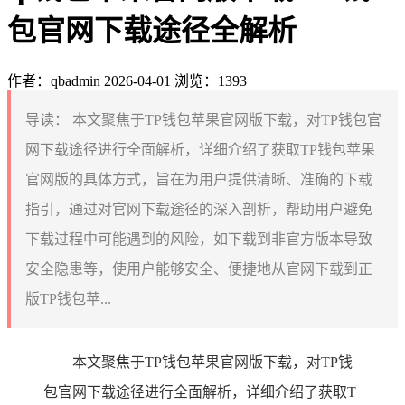
包官网下载途径全解析
作者：qbadmin
2026-04-01
浏览：1393
导读：
本文聚焦于TP钱包苹果官网版下载，对TP钱包官
网下载途径进行全面解析，详细介绍了获取TP钱包苹果
官网版的具体方式，旨在为用户提供清晰、准确的下载
指引，通过对官网下载途径的深入剖析，帮助用户避免
下载过程中可能遇到的风险，如下载到非官方版本导致
安全隐患等，使用户能够安全、便捷地从官网下载到正
版TP钱包苹...
本文聚焦于TP钱包苹果官网版下载，对TP钱
包官网下载途径进行全面解析，详细介绍了获取T