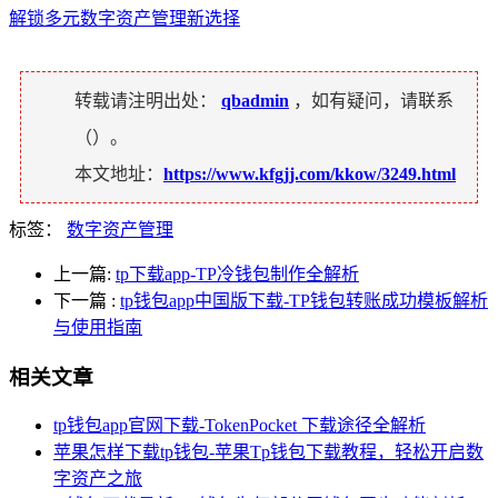
解锁多元数字资产管理新选择
转载请注明出处：
qbadmin
，如有疑问，请联系
（
）。
本文地址：
https://www.kfgjj.com/kkow/3249.html
标签：
数字资产管理
上一篇:
tp下载app-TP冷钱包制作全解析
下一篇
:
tp钱包app中国版下载-TP钱包转账成功模板解析
与使用指南
相关文章
tp钱包app官网下载-TokenPocket 下载途径全解析
苹果怎样下载tp钱包-苹果Tp钱包下载教程，轻松开启数
字资产之旅