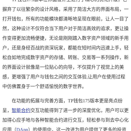
摒弃了以往繁杂的设计风格，采用了简洁大方的界面布局，一
打开钱包，所有的功能模块都清晰地呈现在眼前，让人一目了
然，这种设计不仅符合当下用户对于简洁高效的追求，更让操
作变得更加流畅便捷，无论是刚刚踏入数字资产领域的新手用
户，还是身经百战的资深玩家，都能在短时间内迅速上手，轻
松自如地完成数字资产的存储、转账、交易等一系列操作，新
的界面设计就像是一位贴心的向导，不仅提升了视觉上的美
感，更增强了用户与钱包之间的交互体验,让用户在使用过程
中仿佛置身于一个舒适愉悦的数字世界。
在功能的拓展与完善方面，TP钱包175版本更是亮点纷
呈，
智能合约
交互功能得到了进一步的深度优化，用户可以更
加得心应手地与各种智能合约进行交互，轻松参与到去中心化
应用（
DApp
）的使用中，这一改进为用户提供了更多的投资