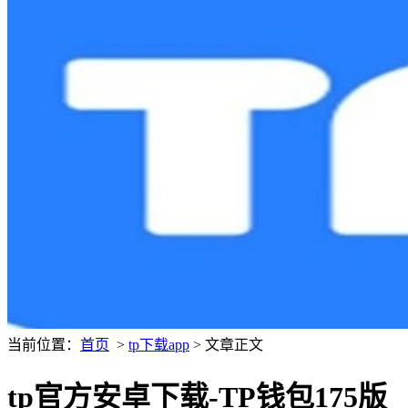
当前位置：
首页
>
tp下载app
> 文章正文
tp官方安卓下载-TP钱包175版