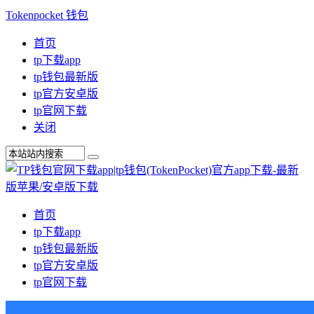
Tokenpocket 钱包
首页
tp下载app
tp钱包最新版
tp官方安卓版
tp官网下载
关闭
首页
tp下载app
tp钱包最新版
tp官方安卓版
tp官网下载