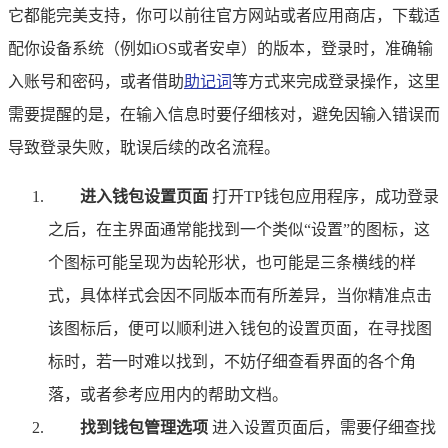
它都能完美支持，你可以前往官方网站或者应用商店，下载适
配你设备系统（例如iOS或者安卓）的版本，登录时，准确输
入账号和密码，或者借助
助记词
等方式来完成登录操作，这里
需要提醒的是，在输入信息时要仔细核对，避免因输入错误而
导致登录失败，耽误后续的改名流程。
进入钱包设置页面
打开TP钱包应用程序，成功登录
之后，在主界面通常能找到一个类似“设置”的图标，这
个图标可能呈现为齿轮形状，也可能是三条横线的样
式，具体样式会因不同版本而有所差异，当你精准点击
该图标后，便可以顺利进入钱包的设置页面，在寻找图
标时，若一时难以找到，不妨仔细查看界面的各个角
落，或者参考应用内的帮助文档。
找到钱包管理选项
进入设置页面后，需要仔细查找