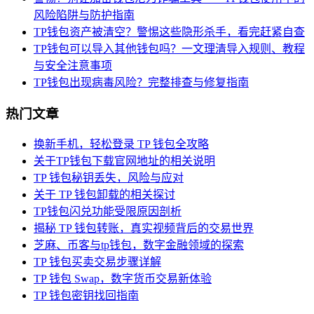
风险陷阱与防护指南
TP钱包资产被清空？警惕这些隐形杀手，看完赶紧自查
TP钱包可以导入其他钱包吗？一文理清导入规则、教程
与安全注意事项
TP钱包出现病毒风险？完整排查与修复指南
热门文章
换新手机，轻松登录 TP 钱包全攻略
关于TP钱包下载官网地址的相关说明
TP 钱包秘钥丢失，风险与应对
关于 TP 钱包卸载的相关探讨
TP钱包闪兑功能受限原因剖析
揭秘 TP 钱包转账，真实视频背后的交易世界
芝麻、币客与tp钱包，数字金融领域的探索
TP 钱包买卖交易步骤详解
TP 钱包 Swap，数字货币交易新体验
TP 钱包密钥找回指南