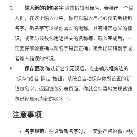
输入新的钱包名字
点击编辑图标后，会弹出一个输
入框，在这个输入框中，你可以输入自己心仪的新钱包
名字，新名字可以是你喜爱的昵称、具有特定意义的标
识，或者与该钱包用途相关的名称等，输入完成后，一
定要仔细检查确认新名字是否正确，避免出现错别字或
者输入错误的情况。
保存更改
确认新名字无误后，点击输入框旁边的
“保存”或者“确定”按钮，系统会自动保存你所设置的新
钱包名字，返回钱包列表页面，你就会惊喜地发现该钱
包已经显示为新的名字了。
注意事项
名字规范
：在设置新名字时，一定要严格遵循TP钱