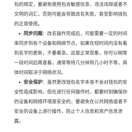
包的规定，要避免使用包含敏感信息、违法违规或者不
文明的词汇，否则可能会导致改名失败，甚至影响钱包
的正常使用。
同步问题
：改名操作完成后，可能需要一定的时间
来同步到各个设备和网络节点，如果在短时间内没有看
到名字的更新，不要着急，这是正常现象，你可以稍等
一段时间后再查看，通常等待几分钟到几小时不等，具
体时间取决于网络状况。
安全保护
：虽然更改钱包名字本身不会对钱包的安
全性造成影响，但在进行任何操作时，都要时刻确保你
的设备和网络环境是安全的，要避免在公共网络或者不
安全的设备上进行操作，防止个人信息和资产信息泄
露。