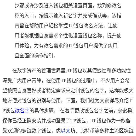
步骤或许涉及进入钱包相关设置页面，找到修改名
称的入口，按提示输入新名字并完成确认等，该指
南旨在帮助用户轻松掌握TP钱包改名方法，让使
用者能根据自身需求个性化设置钱包名称，提升使
用体验，为有改名需求的TP钱包用户提供了实用
且全面的操作指引。
在数字资产的管理世界里,TP钱包以其便捷性和多功能性
深受广大用户青睐，在使用TP钱包的过程中，不少用户会希
望按照自身喜好或者特定需求来定制钱包的名字，这样能极大
地方便对钱包的识别与使用，下面，我们就为大家详尽介绍T
P钱包
改名字
的具体步骤。 在着手更改钱包名字之前，务必确
保你已经正确安装并成功登录了TP钱包，TP钱包作为一款备
受欢迎的多链数字钱包，像
以太
坊、比特币等多种主流区块链