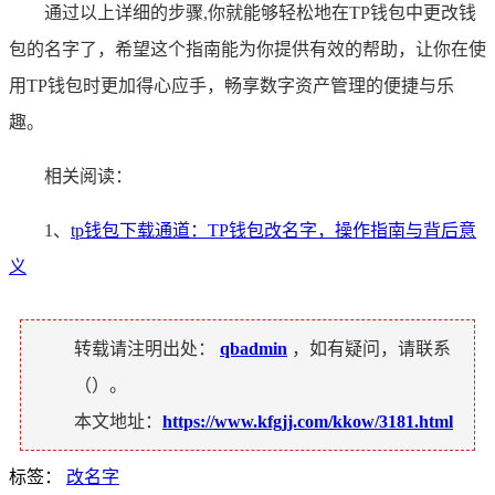
通过以上详细的步骤,你就能够轻松地在TP钱包中更改钱
包的名字了，希望这个指南能为你提供有效的帮助，让你在使
用TP钱包时更加得心应手，畅享数字资产管理的便捷与乐
趣。
相关阅读：
1、
tp钱包下载通道：TP钱包改名字，操作指南与背后意
义
转载请注明出处：
qbadmin
，如有疑问，请联系
（
）。
本文地址：
https://www.kfgjj.com/kkow/3181.html
标签：
改名字