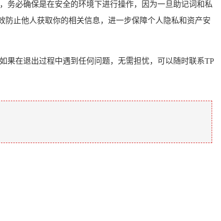
中，务必确保是在安全的环境下进行操作，因为一旦助记词和私
效防止他人获取你的相关信息，进一步保障个人隐私和资产安
如果在退出过程中遇到任何问题，无需担忧，可以随时联系TP