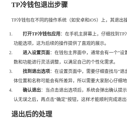
TP冷钱包退出步骤
TP冷钱包在不同的操作系统（如安卓和iOS）上，其退
打开TP冷钱包应用
：在手机主屏幕上，仔细找到T
功能选项，这为后续的操作提供了直观的展示。
进入设置页面
：在钱包主界面中，通常会有一个“设
数和功能进行灵活调整，以满足自己的个性化需求。
找到退出选项
：在设置页面中，需要仔细查找与“退
体位置和名称可能会有所差异，所以需要大家耐心仔细地
确认退出
：当点击退出选项后，系统会弹出确认提示
认无误之后，再点击“确定”按钮，这样才能顺利完成退出
退出后的处理