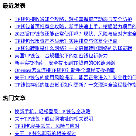
最近发表
TP钱包接收通知全攻略，轻松掌握资产动态与安全防护
TP钱包首页推荐全攻略，新手快速上手，挖掘潜力项目
2022版TP钱包还能正常使用吗？现状、风险与应对方案
TP钱包代币资产不显示？实用排查与修复全指南
TP钱包转账是什么网络？一文搞懂转账网络的选择逻辑
美国TP钱包，合规框架下的加密钱包新势力
新手实操指南，安全提币到TP钱包的OK链网络
Opensea怎么连接TP钱包？新手全流程实操指南
关于TP钱包的使用风险提示，能否正常进入？安全性如
TP钱包存储的加密货币如何更新？一文理清全流程操作
热门文章
换新手机，轻松登录 TP 钱包全攻略
关于TP钱包下载官网地址的相关说明
TP 钱包秘钥丢失，风险与应对
关于 TP 钱包卸载的相关探讨