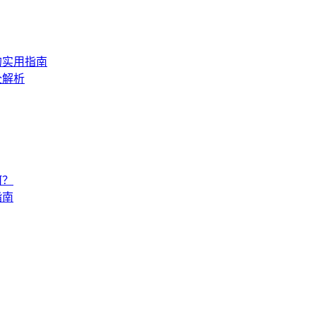
的实用指南
全解析
何？
指南