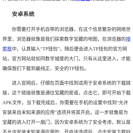
安卓系统
你需要打开手机自带的浏览器，在这个信息繁杂的网络世
界里，浏览器就像是我们探索数字宝藏的地图，在浏览器的
搜
索框
中，认真输入“TP钱包”，随后便会进入TP钱包的官方网
站，官方网站就如同数字城堡的大门，只有从这里进入，才能
确保我们下载到最纯正、安全的TP钱包。
进入官网后，仔细在页面中找到适用于安卓系统的下载链
接，这个链接就像是通往宝藏的密道，点击它，即可开始下载
APK文件，当下载完成后，你需要在手机的设置中找到“允许
安装来自未知来源的应用”选项并将其开启，这一步就像是为
宝藏的进入打开一扇门，因为安卓系统为了安全考虑，默认是
不允许安装未知来源应用的，开启该选项后，点击安装下载好