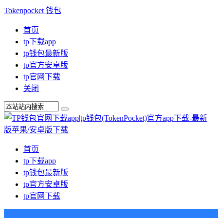
Tokenpocket 钱包
首页
tp下载app
tp钱包最新版
tp官方安卓版
tp官网下载
关闭
首页
tp下载app
tp钱包最新版
tp官方安卓版
tp官网下载