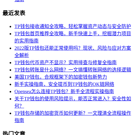
最近发表
TP钱包接收通知全攻略，轻松掌握资产动态与安全防护
TP钱包首页推荐全攻略，新手快速上手，挖掘潜力项目
的实用指南
2022版TP钱包还能正常使用吗？现状、风险与应对方案
全解析
TP钱包代币资产不显示？实用排查与修复全指南
TP钱包转账是什么网络？一文搞懂转账网络的选择逻辑
美国TP钱包，合规框架下的加密钱包新势力
新手实操指南，安全提币到TP钱包的OK链网络
Opensea怎么连接TP钱包？新手全流程实操指南
关于TP钱包的使用风险提示，能否正常进入？安全性如
何？
TP钱包存储的加密货币如何更新？一文理清全流程操作
指南
热门文章