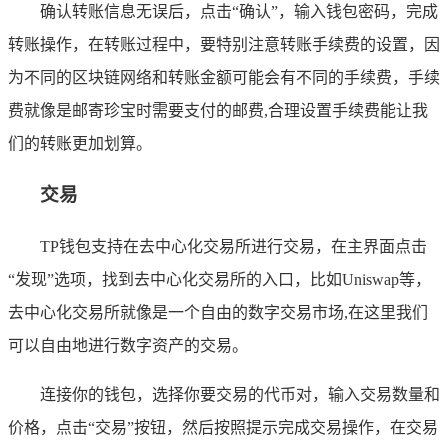
确认转账信息无误后，点击“确认”，输入钱包密码，完成
转账操作，在转账过程中，要特别注意转账手续费的设置，因
为不同的区块链网络和转账金额可能会有不同的手续费，手续
费就像是邮寄珍宝时需要支付的邮费,合理设置手续费能让我
们的转账更加划算。
交易
TP钱包支持在去中心化交易所进行交易，在主界面点击
“发现”选项，找到去中心化交易所的入口，比如Uniswap等，
去中心化交易所就像是一个自由的数字交易市场,在这里我们
可以自由地进行数字资产的交易。
连接你的钱包，选择你要交易的代币对，输入交易数量和
价格，点击“交易”按钮，然后按照提示完成交易操作，在交易