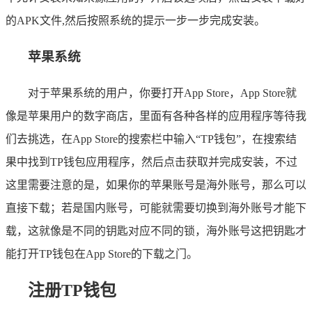
的APK文件,然后按照系统的提示一步一步完成安装。
苹果系统
对于苹果系统的用户，你要打开App Store，App Store就
像是苹果用户的数字商店，里面有各种各样的应用程序等待我
们去挑选，在App Store的搜索栏中输入“TP钱包”，在搜索结
果中找到TP钱包应用程序，然后点击获取并完成安装，不过
这里需要注意的是，如果你的苹果账号是海外账号，那么可以
直接下载；若是国内账号，可能就需要切换到海外账号才能下
载，这就像是不同的钥匙对应不同的锁，海外账号这把钥匙才
能打开TP钱包在App Store的下载之门。
注册TP钱包