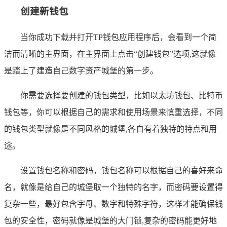
创建新钱包
当你成功下载并打开TP钱包应用程序后，会看到一个简
洁而清晰的主界面，在主界面上点击“创建钱包”选项,这就像
是踏上了建造自己数字资产城堡的第一步。
你需要选择要创建的钱包类型，比如以太坊钱包、比特币
钱包等，你可以根据自己的需求和使用场景来慎重选择，不同
的钱包类型就像是不同风格的城堡,各自有着独特的特点和用
途。
设置钱包名称和密码，钱包名称可以根据自己的喜好来命
名，就像是给自己的城堡取一个独特的名字，而密码要设置得
复杂一些，最好包含字母、数字和特殊字符，这样才能确保钱
包的安全性，密码就像是城堡的大门锁,复杂的密码能更好地