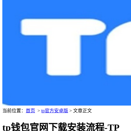
当前位置：
首页
>
tp官方安卓版
> 文章正文
tp钱包官网下载安装流程-TP