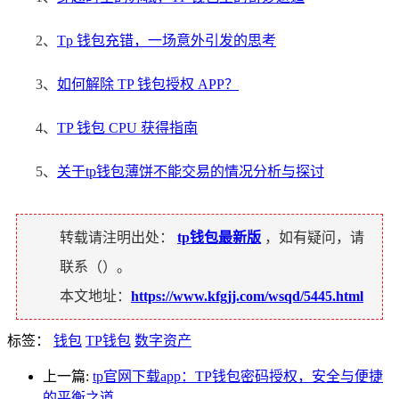
2、
Tp 钱包充错，一场意外引发的思考
3、
如何解除 TP 钱包授权 APP？
4、
TP 钱包 CPU 获得指南
5、
关于tp钱包薄饼不能交易的情况分析与探讨
转载请注明出处：
tp钱包最新版
，如有疑问，请
联系（
）。
本文地址：
https://www.kfgjj.com/wsqd/5445.html
标签：
钱包
TP钱包
数字资产
上一篇:
tp官网下载app：TP钱包密码授权，安全与便捷
的平衡之道