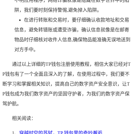
不明应用程序，网络诈骗就像是隐藏在数字世界中的陷
阱，我们要时刻保持警惕,避免掉入陷阱。
在进行转账和交易时，要仔细确认收款地址和交易
信息，避免转错账或遭受诈骗，确认信息就像是在邮寄
物品时仔细核对收件人信息,确保物品能准确无误地送到
对方手中。
通过以上详细的TP钱包注册使用教程，相信大家已经对T
P钱包有了一个全面且深入的了解，在使用过程中，我们要不
断学习和掌握相关知识，提高自己的数字资产安全意识，让T
P钱包成为我们数字资产的坚固守护者，为我们的数字资产保
驾护航。
相关阅读：
1、
穿越时空的苏轼，TP 钱包里的奇妙邂逅