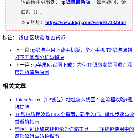
转载请注明出处：
tp钱包最新版
，如有疑问，请
联系（
）。
本文地址：
https://www.kfgjj.com/wsqd/3738.html
标签：
钱包
区块链
加密货币
上一篇:
tp钱包苹果下载手机版：华为手机 TP 钱包薄饼
打不开问题分析与解决
下一篇
:
tp苹果ios官网下载：为何TP钱包老是闪退？深
度剖析背后原因
相关文章
TokenPocket（TP钱包）地址怎么找回？全流程攻略+避
坑提醒
TP钱包质押波场TRX全指南，新手入门、操作步骤与收
益避坑指南
警惕！别让加密钱包沦为诈骗工具——TP钱包使用中的
风险陷阱与防护指南