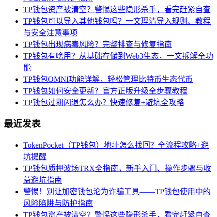
TP钱包资产被清空？警惕这些隐形杀手，看完赶紧自查
TP钱包可以导入其他钱包吗？一文理清导入规则、教程
与安全注意事项
TP钱包出现病毒风险？完整排查与修复指南
TP钱包有啥用？从基础存储到Web3生态，一文拆解全功
能
TP钱包OMNI功能详解，轻松管理比特币生态代币
TP钱包如何安全更新？官方正版升级全步骤教程
TP钱包过期闪退怎么办？快速修复+避坑全攻略
最近发表
TokenPocket（TP钱包）地址怎么找回？全流程攻略+避
坑提醒
TP钱包质押波场TRX全指南，新手入门、操作步骤与收
益避坑指南
警惕！别让加密钱包沦为诈骗工具——TP钱包使用中的
风险陷阱与防护指南
TP钱包资产被清空？警惕这些隐形杀手，看完赶紧自查