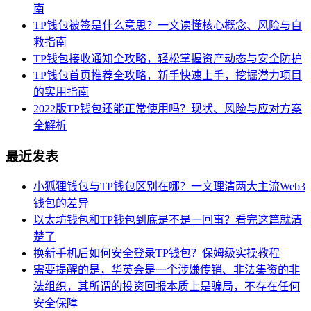
南
TP钱包被签是什么意思？一文读懂核心概念、风险与自
救指南
TP钱包接收通知全攻略，轻松掌握资产动态与安全防护
TP钱包首页推荐全攻略，新手快速上手，挖掘潜力项目
的实用指南
2022版TP钱包还能正常使用吗？现状、风险与应对方案
全解析
最近发表
小狐狸钱包与TP钱包区别在哪？一文理清两大主流Web3
钱包的差异
以太坊钱包和TP钱包到底是不是一回事？看完这篇就清
楚了
换新手机后如何安全登录TP钱包？保姆级实操教程
需要提醒的是，华英会是一个涉嫌传销、非法集资的非
法组织，其所谓的投资回报本质上是骗局，不存在任何
安全保障