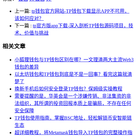
上一篇:
tp钱包官方网站-TP钱包下载显示APP不可用，
该如何应对？
下一篇
:
tp官方版app下载-深入剖析TP钱包源码项目，技
术、价值与挑战
相关文章
小狐狸钱包与TP钱包区别在哪？一文理清两大主流Web3
钱包的差异
以太坊钱包和TP钱包到底是不是一回事？看完这篇就清
楚了
换新手机后如何安全登录TP钱包？保姆级实操教程
需要提醒的是，华英会是一个涉嫌传销、非法集资的非
法组织，其所谓的投资回报本质上是骗局，不存在任何
安全保障
TP钱包使用指南，掌握BSC地址，轻松解锁币安智能链
生态
超详细教程，将Metamask钱包导入TP钱包的完整操作指