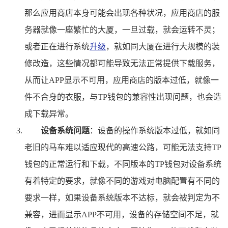
那么应用商店本身可能会出现各种状况，应用商店的服
务器就像一座繁忙的大厦，一旦过载，就会运转不灵；
或者正在进行系统
升级
，就如同大厦在进行大规模的装
修改造，这些情况都可能导致无法正常提供下载服务，
从而让APP显示不可用，应用商店的版本过低，就像一
件不合身的衣服，与TP钱包的兼容性出现问题，也会造
成下载异常。
设备系统问题
：设备的操作系统版本过低，就如同
老旧的马车难以适应现代的高速公路，可能无法支持TP
钱包的正常运行和下载，不同版本的TP钱包对设备系统
有着特定的要求，就像不同的游戏对电脑配置有不同的
要求一样，如果设备系统版本不达标，就会被判定为不
兼容，进而显示APP不可用，设备的存储空间不足，就