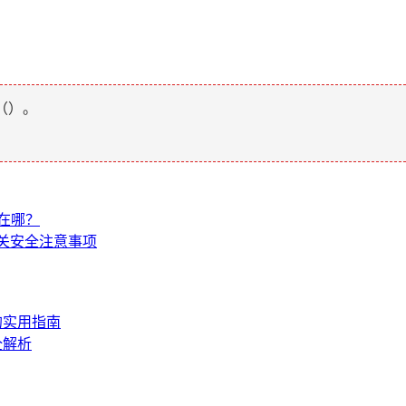
（
）。
出在哪？
相关安全注意事项
的实用指南
全解析