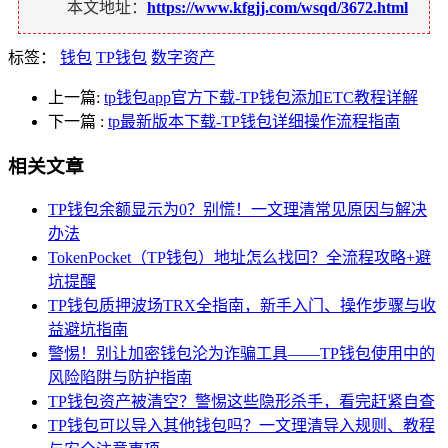
本文地址：
https://www.kfgjj.com/wsqd/3672.html
标签：
钱包
TP钱包
数字资产
上一篇:
tp钱包app官方下载-TP钱包添加ETC教程详解
下一篇
:
tp最新版本下载-TP钱包详细操作流程指南
相关文章
TP钱包余额显示为0？别慌！一文理清常见原因与解决
办法
TokenPocket（TP钱包）地址怎么找回？全流程攻略+避
坑提醒
TP钱包质押波场TRX全指南，新手入门、操作步骤与收
益避坑指南
警惕！别让加密钱包沦为诈骗工具——TP钱包使用中的
风险陷阱与防护指南
TP钱包资产被清空？警惕这些隐形杀手，看完赶紧自查
TP钱包可以导入其他钱包吗？一文理清导入规则、教程