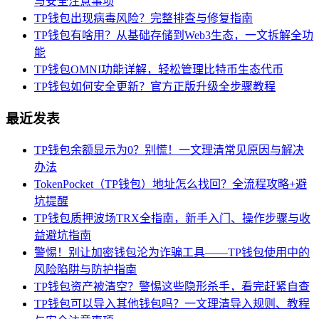
与安全注意事项
TP钱包出现病毒风险？完整排查与修复指南
TP钱包有啥用？从基础存储到Web3生态，一文拆解全功
能
TP钱包OMNI功能详解，轻松管理比特币生态代币
TP钱包如何安全更新？官方正版升级全步骤教程
最近发表
TP钱包余额显示为0？别慌！一文理清常见原因与解决
办法
TokenPocket（TP钱包）地址怎么找回？全流程攻略+避
坑提醒
TP钱包质押波场TRX全指南，新手入门、操作步骤与收
益避坑指南
警惕！别让加密钱包沦为诈骗工具——TP钱包使用中的
风险陷阱与防护指南
TP钱包资产被清空？警惕这些隐形杀手，看完赶紧自查
TP钱包可以导入其他钱包吗？一文理清导入规则、教程