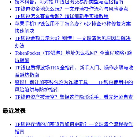
技术科普，可对接TP钱包的交易所类型与连接指南
TP钱包资金池怎么玩？一文理清操作流程与风险要点
TP钱包怎么查看余额？超详细新手实操教程
苹果手机TP钱包用不了怎么办？6步排查+3种修复方案
快速解决
TP钱包余额显示为0？别慌！一文理清常见原因与解决
办法
TokenPocket（TP钱包）地址怎么找回？全流程攻略+避
坑提醒
TP钱包质押波场TRX全指南，新手入门、操作步骤与收
益避坑指南
警惕！别让加密钱包沦为诈骗工具——TP钱包使用中的
风险陷阱与防护指南
TP钱包资产被清空？警惕这些隐形杀手，看完赶紧自查
最近发表
TP钱包存储的加密货币如何更新？一文理清全流程操作
指南