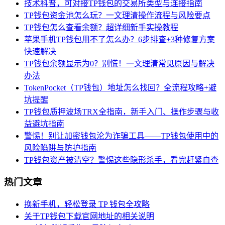
技术科普，可对接TP钱包的交易所类型与连接指南
TP钱包资金池怎么玩？一文理清操作流程与风险要点
TP钱包怎么查看余额？超详细新手实操教程
苹果手机TP钱包用不了怎么办？6步排查+3种修复方案
快速解决
TP钱包余额显示为0？别慌！一文理清常见原因与解决
办法
TokenPocket（TP钱包）地址怎么找回？全流程攻略+避
坑提醒
TP钱包质押波场TRX全指南，新手入门、操作步骤与收
益避坑指南
警惕！别让加密钱包沦为诈骗工具——TP钱包使用中的
风险陷阱与防护指南
TP钱包资产被清空？警惕这些隐形杀手，看完赶紧自查
热门文章
换新手机，轻松登录 TP 钱包全攻略
关于TP钱包下载官网地址的相关说明