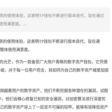
优质的使用体验，这表明TP钱包不断进行版本迭代，旨在通过
满意度。...
优质的使用体验，这表明TP钱包不断进行版本迭代，旨在通
整体使用满意度。
的光芒，作为一款备受广大用户青睐的数字资产钱包，它凭借
升级，对于每一位用户而言，就如同为自己的数字资产城堡加固
觊觎着用户的数字资产，他们不断挖掘各种潜在的漏洞，试图
中，他们会精心修复已知的安全漏洞，对加密算法进行深度优
己的数字资产穿上了一层坚不可摧的铠甲，能够有效降低资产