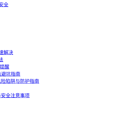
安全
速解决
法
坑提醒
益避坑指南
风险陷阱与防护指南
与安全注意事项