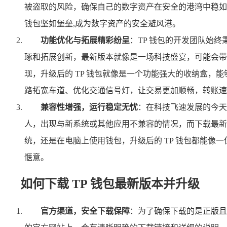
被盗取的风险，确保自己的数字资产在安全的港湾中稳如
钱包坚如堡垒,成为数字资产的安全避风港。
功能优化与拓展精彩纷呈
：TP 钱包的开发团队始
琢和拓展创新，最新版本就像是一场科技盛宴，可能会带
现，升级后的 TP 钱包就像是一个功能强大的收纳盒
路拓宽车道、优化交通信号灯，让交易更加顺畅，转账速
兼容性增强，运行稳定无忧
：在科技飞速发展的今天
人，出现与新系统或其他应用不兼容的情况，而下载最新
统，还是在电脑上使用钱包，升级后的 TP 钱包都能
惬意。
如何下载 TP 钱包最新版本并升级
官方渠道，安全下载保障
：为了确保下载的是正版且