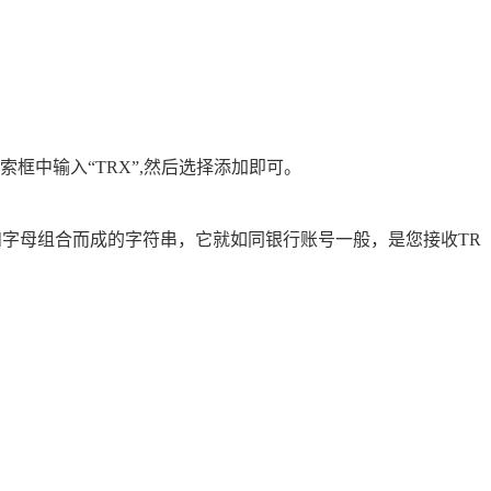
框中输入“TRX”,然后选择添加即可。
和字母组合而成的字符串，它就如同银行账号一般，是您接收TR