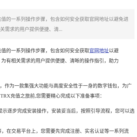
X充值的一系列操作步骤，包含如何安全获取官网地址以避免进
需求的用户提供便捷、清...
X充值的一系列操作步骤，包含如何安全获取
官网地址
以避
，为有相关需求的用户提供便捷、清晰的操作指引，助力
cket），作为一款集强大功能与高度安全性于一身的数字钱包，为广
TRX充值之旅前,您需要精心完成以下准备事项：
提示逐步完成安装操作，安装妥当后，按照引导流程，您可以选
币等，在交易平台上，您需要先完成注册、实名认证等一系列流