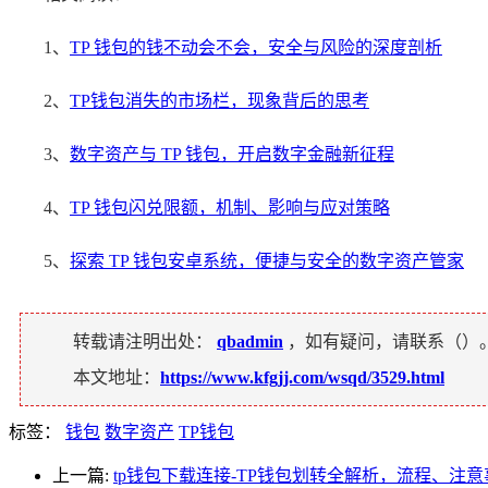
1、
TP 钱包的钱不动会不会，安全与风险的深度剖析
2、
TP钱包消失的市场栏，现象背后的思考
3、
数字资产与 TP 钱包，开启数字金融新征程
4、
TP 钱包闪兑限额，机制、影响与应对策略
5、
探索 TP 钱包安卓系统，便捷与安全的数字资产管家
转载请注明出处：
qbadmin
，如有疑问，请联系（
）
本文地址：
https://www.kfgjj.com/wsqd/3529.html
标签：
钱包
数字资产
TP钱包
上一篇:
tp钱包下载连接-TP钱包划转全解析，流程、注