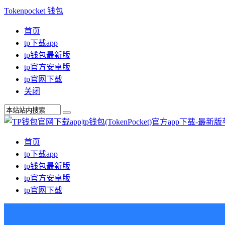
Tokenpocket 钱包
首页
tp下载app
tp钱包最新版
tp官方安卓版
tp官网下载
关闭
首页
tp下载app
tp钱包最新版
tp官方安卓版
tp官网下载