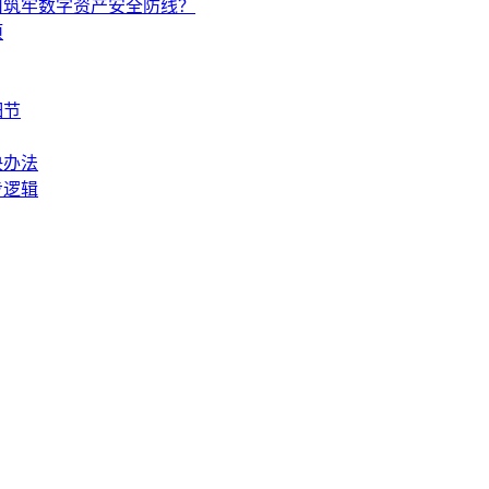
何筑牢数字资产安全防线？
项
细节
决办法
步逻辑