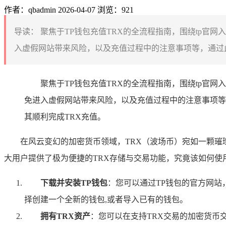
作者：qbadmin
2026-04-07
浏览：921
导读：
聚焦于TP钱包充值TRX的全流程指南，围绕tp官
入虚假网站带来风险，以及充值过程中的注意事项等，通过此
聚焦于TP钱包充值TRX的全流程指南，围绕tp官
免进入虚假网站带来风险，以及充值过程中的注意事项等
其顺利完成TRX充值。
在风云变幻的加密货币领域，TRX（波场币）宛如一颗璀
大用户提供了极为便捷的TRX存储与交易功能，究竟该如何使
下载并安装TP钱包
：您可以通过TP钱包的官方网
择创建一个全新的钱包,或者导入已有的钱包。
拥有TRX资产
：您可以在支持TRX交易的加密货币