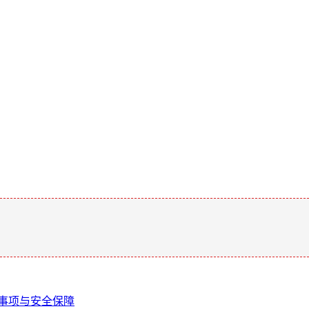
。
意事项与安全保障