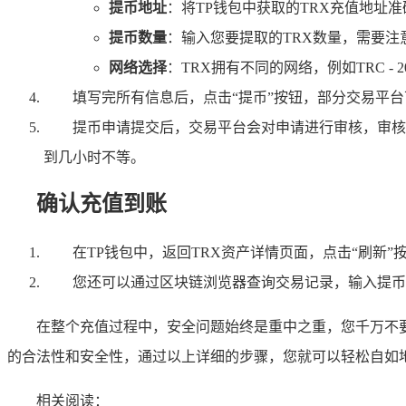
提币地址
：将TP钱包中获取的TRX充值地址
提币数量
：输入您要提取的TRX数量，需要注
网络选择
：TRX拥有不同的网络，例如TRC 
填写完所有信息后，点击“提币”按钮，部分交易平
提币申请提交后，交易平台会对申请进行审核，审核
到几小时不等。
确认充值到账
在TP钱包中，返回TRX资产详情页面，点击“刷新
您还可以通过区块链浏览器查询交易记录，输入提币
在整个充值过程中，安全问题始终是重中之重，您千万不
的合法性和安全性，通过以上详细的步骤，您就可以轻松自如地
相关阅读：