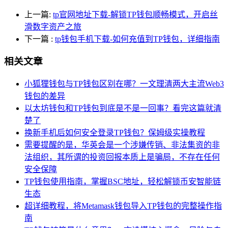
上一篇:
tp官网地址下载-解锁TP钱包顺畅模式，开启丝
滑数字资产之旅
下一篇
:
tp钱包手机下载-如何充值到TP钱包，详细指南
相关文章
小狐狸钱包与TP钱包区别在哪？一文理清两大主流Web3
钱包的差异
以太坊钱包和TP钱包到底是不是一回事？看完这篇就清
楚了
换新手机后如何安全登录TP钱包？保姆级实操教程
需要提醒的是，华英会是一个涉嫌传销、非法集资的非
法组织，其所谓的投资回报本质上是骗局，不存在任何
安全保障
TP钱包使用指南，掌握BSC地址，轻松解锁币安智能链
生态
超详细教程，将Metamask钱包导入TP钱包的完整操作指
南