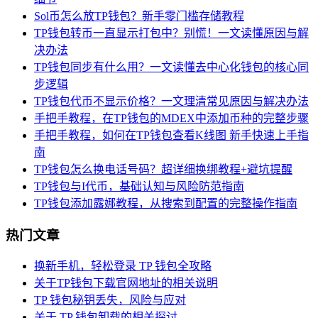
Sol币怎么放TP钱包？新手零门槛存储教程
TP钱包转币一直显示打包中？别慌！一文读懂原因与解
决办法
TP钱包同步有什么用？一文读懂去中心化钱包的核心同
步逻辑
TP钱包代币不显示价格？一文理清常见原因与解决办法
手把手教程，在TP钱包的MDEX中添加币种的完整步骤
手把手教程，如何在TP钱包查看K线图 新手快速上手指
南
TP钱包怎么换电话号码？超详细换绑教程+避坑提醒
TP钱包与I代币，基础认知与风险防范指南
TP钱包添加露娜教程，从搜索到配置的完整操作指南
热门文章
换新手机，轻松登录 TP 钱包全攻略
关于TP钱包下载官网地址的相关说明
TP 钱包秘钥丢失，风险与应对
关于 TP 钱包卸载的相关探讨