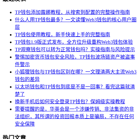
TP钱包添加露娜教程，从搜索到配置的完整操作指南
什么人用TP钱包最多？一文读懂Web3钱包的核心用户圈
层
TP钱包使用教程，新手快速上手的完整指南
TP钱包1.9版正式发布，全方位升级重构Web3钱包体验
TP观察钱包可以转为正常钱包吗？实操指南与风险提示
警惕加密货币钱包安全风险，TP钱包波场链资产被盗事
件警示
小狐狸钱包与TP钱包区别在哪？一文理清两大主流Web3
钱包的差异
以太坊钱包和TP钱包到底是不是一回事？看完这篇就清
楚了
换新手机后如何安全登录TP钱包？保姆级实操教程
需要提醒的是，华英会是一个涉嫌传销、非法集资的非
法组织，其所谓的投资回报本质上是骗局，不存在任何
安全保障
热门文章