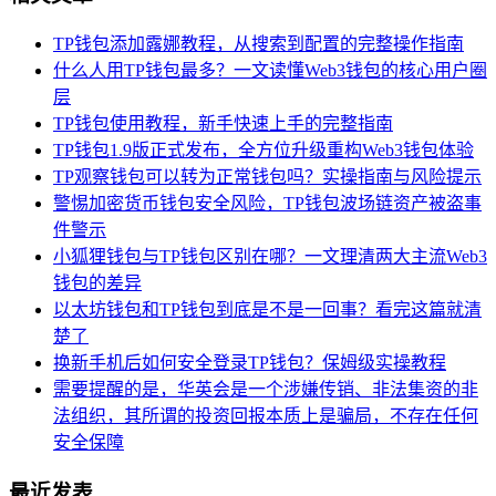
TP钱包添加露娜教程，从搜索到配置的完整操作指南
什么人用TP钱包最多？一文读懂Web3钱包的核心用户圈
层
TP钱包使用教程，新手快速上手的完整指南
TP钱包1.9版正式发布，全方位升级重构Web3钱包体验
TP观察钱包可以转为正常钱包吗？实操指南与风险提示
警惕加密货币钱包安全风险，TP钱包波场链资产被盗事
件警示
小狐狸钱包与TP钱包区别在哪？一文理清两大主流Web3
钱包的差异
以太坊钱包和TP钱包到底是不是一回事？看完这篇就清
楚了
换新手机后如何安全登录TP钱包？保姆级实操教程
需要提醒的是，华英会是一个涉嫌传销、非法集资的非
法组织，其所谓的投资回报本质上是骗局，不存在任何
安全保障
最近发表