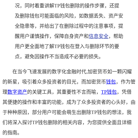
况，同时着重讲解TP钱包删除的操作步骤，还提
及删除钱包可能面临的风险，如数据丢失、资产安
全隐患等，并给出了在删除过程中的注意事项，提
醒用户谨慎操作，保障自身资产和
信息安全
，帮助
用户更全面地了解TP钱包在登入与删除环节的要
点，避免因操作不当造成不必要的损失。
在当今飞速发展的数字化金融时代,加密货币如一颗闪耀
的新星，吸引着众多投资者的目光，而加密货币
钱包
，作为管
理
数字资产
的关键工具，其重要性不言而喻，
TP钱包
，凭借
其便捷的操作和丰富的功能，成为了众多投资者的心头好，由
于种种原因，部分用户可能会萌生出删除TP钱包的想法，我
们将深入探讨TP钱包删除的相关内容，为您提供全面且详细
的指南。