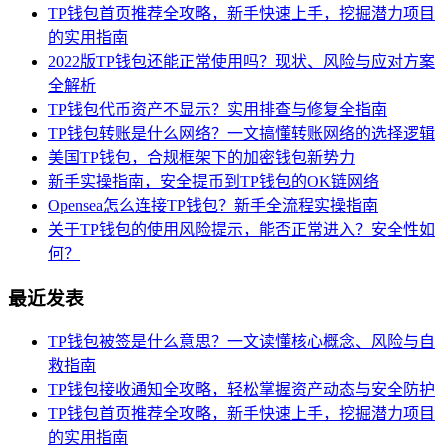
TP钱包首页推荐全攻略，新手快速上手，挖掘潜力项目
的实用指南
2022版TP钱包还能正常使用吗？现状、风险与应对方案
全解析
TP钱包代币资产不显示？实用排查与修复全指南
TP钱包转账是什么网络？一文搞懂转账网络的选择逻辑
美国TP钱包，合规框架下的加密钱包新势力
新手实操指南，安全提币到TP钱包的OK链网络
Opensea怎么连接TP钱包？新手全流程实操指南
关于TP钱包的使用风险提示，能否正常进入？安全性如
何？
最近发表
TP钱包被签是什么意思？一文读懂核心概念、风险与自
救指南
TP钱包接收通知全攻略，轻松掌握资产动态与安全防护
TP钱包首页推荐全攻略，新手快速上手，挖掘潜力项目
的实用指南