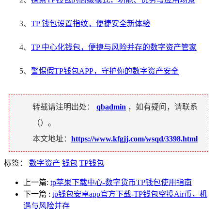
3、
TP 钱包设置指纹，便捷安全新体验
4、
TP 中心化钱包，便捷与风险并存的数字资产管家
5、
警惕假TP钱包APP，守护你的数字资产安全
转载请注明出处：
qbadmin
，如有疑问，请联系
（
）。
本文地址：
https://www.kfgjj.com/wsqd/3398.html
标签：
数字资产
钱包
TP钱包
上一篇:
tp苹果下载中心-数字货币TP钱包使用指南
下一篇
:
tp钱包安卓app官方下载-TP钱包空投Air币，机
遇与风险并存