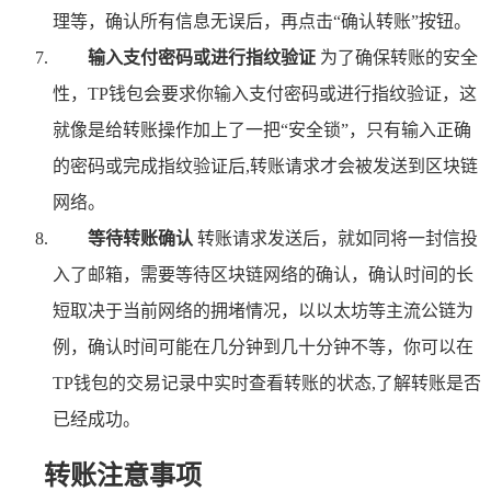
理等，确认所有信息无误后，再点击“确认转账”按钮。
输入支付密码或进行指纹验证
为了确保转账的安全
性，TP钱包会要求你输入支付密码或进行指纹验证，这
就像是给转账操作加上了一把“安全锁”，只有输入正确
的密码或完成指纹验证后,转账请求才会被发送到区块链
网络。
等待转账确认
转账请求发送后，就如同将一封信投
入了邮箱，需要等待区块链网络的确认，确认时间的长
短取决于当前网络的拥堵情况，以以太坊等主流公链为
例，确认时间可能在几分钟到几十分钟不等，你可以在
TP钱包的交易记录中实时查看转账的状态,了解转账是否
已经成功。
转账注意事项