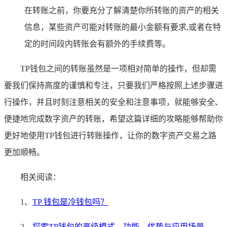
在转账之前，你要充分了解清楚你所转账的资产的相关
信息，某些资产可能对转账的最小金额有要求,或者在特
定的时间段内转账会有额外的手续费等。
TP钱包之间的转账虽然是一项相对简单的操作，但却需
要我们保持高度的谨慎和专注，只要我们严格按照上述步骤进
行操作，并且时刻注意相关的安全和注意事项，就能够安全、
便捷地完成数字资产的转账，希望这篇详细的攻略能够帮助你
更好地使用TP钱包进行转账操作，让你的数字资产交易之路
更加顺畅。
相关阅读：
1、
TP 钱包是冷钱包吗？
2、
探索TP钱包的高级模式，功能、优势与应用场景