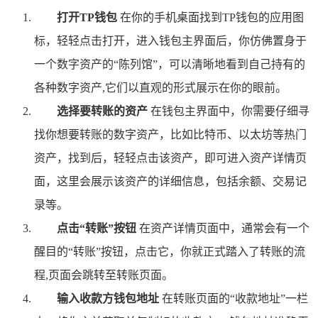
打开TP钱包
在你的手机桌面找到TP钱包的应用图
标，轻轻点击打开，进入钱包主界面后，你仿佛置身于
一个数字资产的“陈列馆”，可以清晰地看到自己持有的
各种数字资产,它们以直观的形式展示在你的眼前。
选择要转账的资产
在钱包主界面中，你需要仔细寻
找你想要转账的数字资产，比如比特币、以太坊等热门
资产，找到后，轻轻点击该资产，即可进入资产详情页
面，这里会展示该资产的详细信息，包括余额、交易记
录等。
点击“转账”按钮
在资产详情页面中，通常会有一个
醒目的“转账”按钮，点击它，你就正式踏入了转账的流
程,页面会跳转至转账页面。
输入收款方钱包地址
在转账页面的“收款地址”一栏