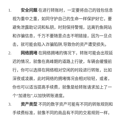
安全问题
在进行转账时，一定要将自己的钱包信息
视为重中之重，如同守护自己的生命一样保护好它，要
避免泄露助记词和私钥，时刻保持警惕，远离钓鱼网站
和诈骗信息，千万不要随意点击不明链接，因为一旦点
击，就可能会陷入诈骗陷阱,导致你的资产遭受损失。
网络拥堵
在网络拥堵的情况下，转账可能会出现延
迟的情况，就像在高峰期的道路上行驶，车辆会缓慢前
行，你可以选择在网络相对空闲的时段进行转账，比如
深夜或凌晨，此时网络的拥堵情况会相对较轻，或者，
你也可以适当提高手续费，就像是给转账请求加上了一
个“加速包”,以加快转账速度。
资产类型
不同的数字资产可能有不同的转账规则和
手续费标准，就像不同的商品有不同的交易规则一样，