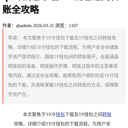
账全攻略
作者：qbadmin
2026-03-31
浏览：1107
导读：
本文聚焦于TP冷钱包下载及TP钱包之间转账攻
略，详细介绍TP冷钱包的下载流程，为用户安全存储数
字资产提供指引，围绕TP钱包间的转账展开，全面涵盖
转账前的准备、转账操作步骤、转账过程中的注意事项
等内容，通过这份全攻略，能帮助用户顺利完成TP冷钱
包的下载，并清晰掌握TP钱包之间转账的方法，保障数
字资产在...
本文聚焦于TP冷
钱包
下载及TP钱包之间
转账
攻略，详细介绍TP冷钱包的下载流程，为用户安