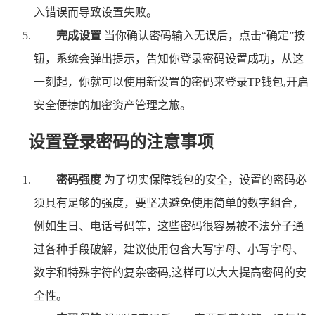
入错误而导致设置失败。
完成设置
当你确认密码输入无误后，点击“确定”按
钮，系统会弹出提示，告知你登录密码设置成功，从这
一刻起，你就可以使用新设置的密码来登录TP钱包,开启
安全便捷的加密资产管理之旅。
设置登录密码的注意事项
密码强度
为了切实保障钱包的安全，设置的密码必
须具有足够的强度，要坚决避免使用简单的数字组合，
例如生日、电话号码等，这些密码很容易被不法分子通
过各种手段破解，建议使用包含大写字母、小写字母、
数字和特殊字符的复杂密码,这样可以大大提高密码的安
全性。