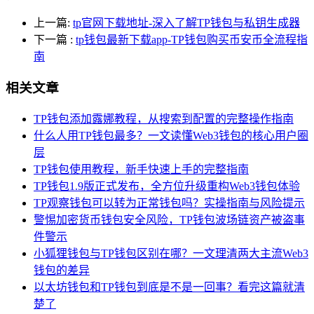
上一篇:
tp官网下载地址-深入了解TP钱包与私钥生成器
下一篇
:
tp钱包最新下载app-TP钱包购买币安币全流程指
南
相关文章
TP钱包添加露娜教程，从搜索到配置的完整操作指南
什么人用TP钱包最多？一文读懂Web3钱包的核心用户圈
层
TP钱包使用教程，新手快速上手的完整指南
TP钱包1.9版正式发布，全方位升级重构Web3钱包体验
TP观察钱包可以转为正常钱包吗？实操指南与风险提示
警惕加密货币钱包安全风险，TP钱包波场链资产被盗事
件警示
小狐狸钱包与TP钱包区别在哪？一文理清两大主流Web3
钱包的差异
以太坊钱包和TP钱包到底是不是一回事？看完这篇就清
楚了