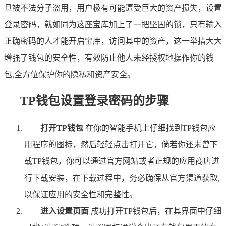
旦被不法分子盗用，用户极有可能遭受巨大的资产损失，设置
登录密码，就如同为这座宝库加上了一把坚固的锁，只有输入
正确密码的人才能开启宝库，访问其中的资产，这一举措大大
增强了钱包的安全性，有效防止他人未经授权地操作你的钱
包,全方位保护你的隐私和资产安全。
TP钱包设置登录密码的步骤
打开TP钱包
在你的智能手机上仔细找到TP钱包应
用程序的图标，然后轻轻点击打开它，倘若你还未曾下
载TP钱包，你可以通过官方网站或者正规的应用商店进
行下载安装，在下载过程中，务必确保从官方渠道获取,
以保证应用的安全性和完整性。
进入设置页面
成功打开TP钱包后，在其界面中仔细