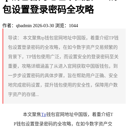
包设置登录密码全攻略
作者：qbadmin
2026-03-30
浏览：1044
导读：
本文聚焦tp钱包官网地址中国版，着重介绍TP钱
包设置登录密码的全攻略，在如今数字资产交易频繁的
背景下，TP钱包使用广泛，而设置安全的登录密码至关
重要，攻略详细涵盖了从进入官网获取中国版钱包，到
一步步设置密码的具体步骤，旨在帮助用户正确、安全
地完成密码设置，提升钱包使用的安全性，保障用户数
字资产的存储...
本文聚焦
Tp
钱包官网地址中国版，着重介绍T
P钱包设置登录密码的全攻略，在如今数字资产交