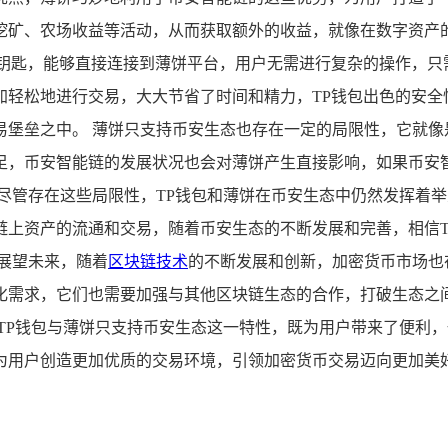
矿、农场收益等活动，从而获取额外的收益，就像在数字资产的
的钥匙，能够直接连接到薄饼平台，用户无需进行复杂的操作，只
加轻松地进行交易，大大节省了时间和精力，TP钱包出色的安全
易堡垒之中。 薄饼只支持币安生态也存在一定的局限性，它就像
足，币安智能链的发展状况也会对薄饼产生直接影响，如果币安
尽管存在这些局限性，TP钱包和薄饼在币安生态中仍然发挥着
链上资产的流通和交易，随着币安生态的不断发展和完善，相信T
展望未来，随着
区块链技术
的不断发展和创新，加密货币市场也
化需求，它们也需要加强与其他区块链生态的合作，打破生态之
TP钱包与薄饼只支持币安生态这一特性，既为用户带来了便利
为用户创造更加优质的交易环境，引领加密货币交易迈向更加美