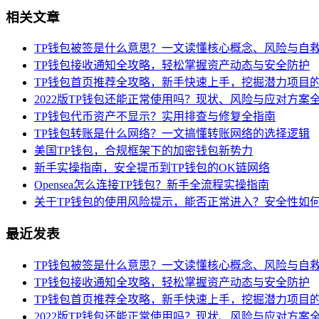
相关文章
TP钱包被签是什么意思？一文读懂核心概念、风险与自
TP钱包接收通知全攻略，轻松掌握资产动态与安全防护
TP钱包首页推荐全攻略，新手快速上手，挖掘潜力项目
2022版TP钱包还能正常使用吗？现状、风险与应对方案
TP钱包代币资产不显示？实用排查与修复全指南
TP钱包转账是什么网络？一文搞懂转账网络的选择逻辑
美国TP钱包，合规框架下的加密钱包新势力
新手实操指南，安全提币到TP钱包的OK链网络
Opensea怎么连接TP钱包？新手全流程实操指南
关于TP钱包的使用风险提示，能否正常进入？安全性如
最近发表
TP钱包被签是什么意思？一文读懂核心概念、风险与自
TP钱包接收通知全攻略，轻松掌握资产动态与安全防护
TP钱包首页推荐全攻略，新手快速上手，挖掘潜力项目
2022版TP钱包还能正常使用吗？现状、风险与应对方案