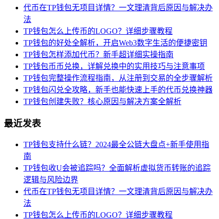
代币在TP钱包无项目详情？一文理清背后原因与解决办
法
TP钱包怎么上传币的LOGO？详细步骤教程
TP钱包的好处全解析，开启Web3数字生活的便捷密钥
TP钱包怎样添加代币？新手超详细实操指南
TP钱包币币兑换，详解兑换中的实用技巧与注意事项
TP钱包完整操作流程指南，从注册到交易的全步骤解析
TP钱包闪兑全攻略，新手也能快速上手的代币兑换神器
TP钱包创建失败？核心原因与解决方案全解析
最近发表
TP钱包支持什么链？2024最全公链大盘点+新手使用指
南
TP钱包收U会被追踪吗？全面解析虚拟货币转账的追踪
逻辑与风险边界
代币在TP钱包无项目详情？一文理清背后原因与解决办
法
TP钱包怎么上传币的LOGO？详细步骤教程