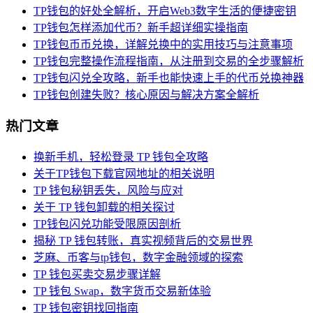
TP钱包的好处全解析，开启Web3数字生活的便捷密钥
TP钱包怎样添加代币？新手超详细实操指南
TP钱包币币兑换，详解兑换中的实用技巧与注意事项
TP钱包完整操作流程指南，从注册到交易的全步骤解析
TP钱包闪兑全攻略，新手也能快速上手的代币兑换神器
TP钱包创建失败？核心原因与解决方案全解析
热门文章
换新手机，轻松登录 TP 钱包全攻略
关于TP钱包下载官网地址的相关说明
TP 钱包秘钥丢失，风险与应对
关于 TP 钱包卸载的相关探讨
TP钱包闪兑功能受限原因剖析
揭秘 TP 钱包转账，真实视频背后的交易世界
芝麻、币客与tp钱包，数字金融领域的探索
TP 钱包买卖交易步骤详解
TP 钱包 Swap，数字货币交易新体验
TP 钱包密钥找回指南