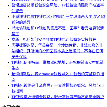
警惕加密货币钱包安全风险，TP钱包波场链资产被盗事
件警示
小狐狸钱包与TP钱包区别在哪？一文理清两大主流Web3
钱包的差异
以太坊钱包和TP钱包到底是不是一回事？看完这篇就清
楚了
换新手机后如何安全登录TP钱包？保姆级实操教程
需要提醒的是，华英会是一个涉嫌传销、非法集资的非
法组织，其所谓的投资回报本质上是骗局，不存在任何
安全保障
TP钱包使用指南，掌握BSC地址，轻松解锁币安智能链
生态
超详细教程，将Metamask钱包导入TP钱包的完整操作指
南
TP钱包被签是什么意思？一文读懂核心概念、风险与自
救指南
TP钱包接收通知全攻略，轻松掌握资产动态与安全防护