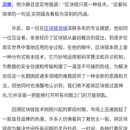
洞察
，他冷静且坚定地强调：“区块链只是一种技术。”这看似
简单的一句话,实则蕴含着极为深刻的内涵。
许岩，是一位在
区块链领域
深耕多年的专业翘楚，他如同
一位见证者，亲身经历了区块链从最初概念的提出，到逐步在
现实世界中落地应用的全过程，在他的眼中，区块链本质上是
一种分布式账本技术，它巧妙地运用密码学算法和共识机制，
为数据的安全存储和传输构建了一道坚不可摧的防线，为解决
信任这一长期困扰诸多领域的难题提供了一种全新的思路和方
法，但他同时也清醒地认识到，我们绝不能将区块链过度神
化,它并非是一把能够打开所有问题之门的万能钥匙。
回溯区块链技术刚刚兴起的那段时期，市场上迅速掀起了
一股盲目追捧的热潮，许多人仿佛看到了救世主一般，将区块
链视为解决世间所有问题的灵丹妙药，一时间，各种打着区块