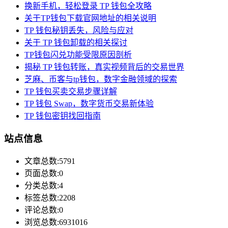
换新手机，轻松登录 TP 钱包全攻略
关于TP钱包下载官网地址的相关说明
TP 钱包秘钥丢失，风险与应对
关于 TP 钱包卸载的相关探讨
TP钱包闪兑功能受限原因剖析
揭秘 TP 钱包转账，真实视频背后的交易世界
芝麻、币客与tp钱包，数字金融领域的探索
TP 钱包买卖交易步骤详解
TP 钱包 Swap，数字货币交易新体验
TP 钱包密钥找回指南
站点信息
文章总数:5791
页面总数:0
分类总数:4
标签总数:2208
评论总数:0
浏览总数:6931016