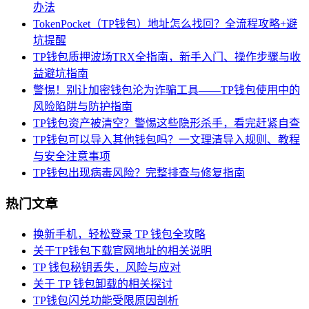
办法
TokenPocket（TP钱包）地址怎么找回？全流程攻略+避
坑提醒
TP钱包质押波场TRX全指南，新手入门、操作步骤与收
益避坑指南
警惕！别让加密钱包沦为诈骗工具——TP钱包使用中的
风险陷阱与防护指南
TP钱包资产被清空？警惕这些隐形杀手，看完赶紧自查
TP钱包可以导入其他钱包吗？一文理清导入规则、教程
与安全注意事项
TP钱包出现病毒风险？完整排查与修复指南
热门文章
换新手机，轻松登录 TP 钱包全攻略
关于TP钱包下载官网地址的相关说明
TP 钱包秘钥丢失，风险与应对
关于 TP 钱包卸载的相关探讨
TP钱包闪兑功能受限原因剖析