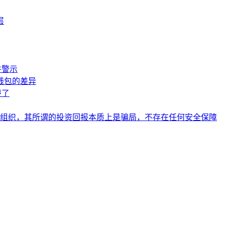
层
件警示
钱包的差异
楚了
组织，其所谓的投资回报本质上是骗局，不存在任何安全保障