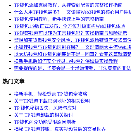
TP钱包添加露娜教程，从搜索到配置的完整操作指南
什么人用TP钱包最多？一文读懂Web3钱包的核心用户圈
TP钱包使用教程，新手快速上手的完整指南
TP钱包1.9版正式发布，全方位升级重构Web3钱包体验
TP观察钱包可以转为正常钱包吗？实操指南与风险提示
警惕加密货币钱包安全风险，TP钱包波场链资产被盗事
小狐狸钱包与TP钱包区别在哪？一文理清两大主流Web3
以太坊钱包和TP钱包到底是不是一回事？看完这篇就清
换新手机后如何安全登录TP钱包？保姆级实操教程
需要提醒的是，华英会是一个涉嫌传销、非法集资的非法
热门文章
换新手机，轻松登录 TP 钱包全攻略
关于TP钱包下载官网地址的相关说明
TP 钱包秘钥丢失，风险与应对
关于 TP 钱包卸载的相关探讨
TP钱包闪兑功能受限原因剖析
揭秘 TP 钱包转账，真实视频背后的交易世界