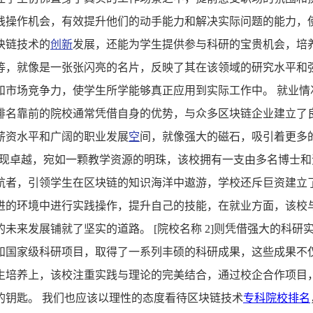
践操作机会，有效提升他们的动手能力和解决实际问题的能力，使
块链技术的
创新
发展，还能为学生提供参与科研的宝贵机会，培
等，就像是一张张闪亮的名片，反映了其在该领域的研究水平和
和市场竞争力，使学生所学能够真正应用到实际工作中。 就业情
排名靠前的院校通常凭借自身的优势，与众多区块链企业建立了
薪资水平和广阔的职业发展
空
间，就像强大的磁石，吸引着更多
面表现卓越，宛如一颗教学资源的明珠，该校拥有一支由多名博士
航者，引领学生在区块链的知识海洋中遨游，学校还斥巨资建立
进的环境中进行实践操作，提升自己的技能，在就业方面，该校
未来发展铺就了坚实的道路。 [院校名称 2]则凭借强大的科
和国家级科研项目，取得了一系列丰硕的科研成果，这些成果不
生培养上，该校注重实践与理论的完美结合，通过校企合作项目
的钥匙。 我们也应该以理性的态度看待区块链技术
专科院校排名