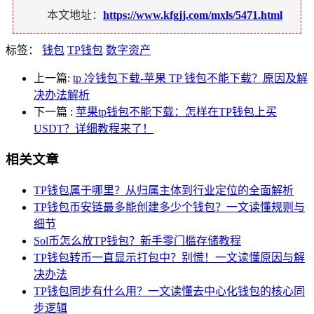
本文地址：
https://www.kfgjj.com/mxls/5471.html
标签：
钱包
TP钱包
数字资产
上一篇:
tp 冷钱包下载-苹果 TP 钱包不能下载？原因及解
决办法解析
下一篇
:
苹果tp钱包不能下载：怎样在TP钱包上买
USDT？详细教程来了！
相关文章
TP钱包属于哪里？从归属主体到行业定位的全面解析
TP钱包币安链最多能创建多少个钱包？一文读懂规则与
细节
Sol币怎么放TP钱包？新手零门槛存储教程
TP钱包转币一直显示打包中？别慌！一文读懂原因与解
决办法
TP钱包同步有什么用？一文读懂去中心化钱包的核心同
步逻辑