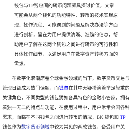
钱包与TP钱包间的转币问题颇具探讨价值，文章
可能会从两个钱包的功能特性、转币的技术实现原
理、操作流程、可能遇到的问题及解决办法等方面
进行剖析，旨在为用户提供清晰、准确的信息，帮
助用户了解在这两个钱包之间进行转币的可行性和
具体操作细节，以满足用户在数字资产转移方面的
需求。
在数字化浪潮席卷全球金融领域的当下，数字货币交易与
管理日益成为热门话题，而
钱包
在其中无疑扮演着举足轻重的
关键角色，不同类型的钱包犹如各具特色的金融小管家，拥有
着独一无二的特点与功能，在使用过程中，用户常常会因各种
需求，面临在不同钱包之间进行转币的情况，BK 钱包和
TP
钱包作为
数字货币领域
中较为常见的两款钱包，备受用户关