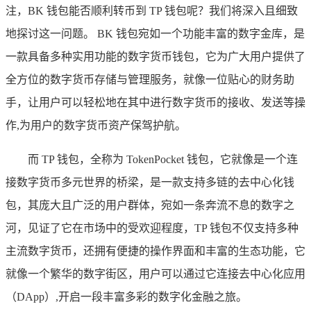
注，BK 钱包能否顺利转币到 TP 钱包呢？我们将深入且细致
地探讨这一问题。 BK 钱包宛如一个功能丰富的数字金库，是
一款具备多种实用功能的数字货币钱包，它为广大用户提供了
全方位的数字货币存储与管理服务，就像一位贴心的财务助
手，让用户可以轻松地在其中进行数字货币的接收、发送等操
作,为用户的数字货币资产保驾护航。
而 TP 钱包，全称为 TokenPocket 钱包，它就像是一个连
接数字货币多元世界的桥梁，是一款支持多链的去中心化钱
包，其庞大且广泛的用户群体，宛如一条奔流不息的数字之
河，见证了它在市场中的受欢迎程度，TP 钱包不仅支持多种
主流数字货币，还拥有便捷的操作界面和丰富的生态功能，它
就像一个繁华的数字街区，用户可以通过它连接去中心化应用
（DApp）,开启一段丰富多彩的数字化金融之旅。