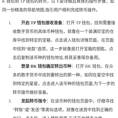
K 钱包到 TP 钱包的转币，以下是详细且具体的操作步骤，如
同一份精准的导航地图,指引用户顺利完成转币操作。
开启 TP 钱包接收准备
：打开 TP 钱包，找到需要接
收数字货币的具体币种钱包，就像在一个装满珍宝的仓
库中找到特定的宝箱，点击进入钱包详情页面，在页面
中找到“收款”选项，这一步就像是打开宝箱的钥匙，点
击后复制该币种的钱包地址,将其妥善保存备用。
登录 BK 钱包确定转出币种
：打开 BK 钱包，在众
多的数字货币中找到要转出的那一种，如同在星空中找
到特定的星星，点击进入该币种的钱包页面,为下一步的
转币操作做好准备。
发起转币指令
：在该币种的钱包页面中，仔细寻找
“转账”或“发送”等类似选项，就像在迷宫中找到正确的