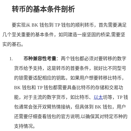
转币的基本条件剖析
要实现从 BK 钱包到 TP 钱包的顺利转币，首先需要满足
几个至关重要的基本条件，如同建造一座坚固的桥梁,需要坚
实的基石。
币种兼容性考量
：两个钱包都必须对要转移的数字
货币给予支持，这是转币的首要条件，就好比不同型号
的锁需要适配相应的钥匙，如果用户想要转移比特币，
BK 钱包和 TP 钱包都需要具备比特币的存储和交易功
能，对于主流的数字货币，如比特币、
以太
坊等，TP 钱
包通常会张开双臂热情接纳，但具体到 BK 钱包，用户
还需要仔细查看钱包的官方说明,以确保其对特定币种的
支持情况。