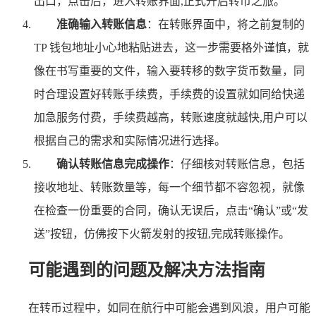
出口，点击后，进入转账界面,正式开启转币之旅。
准确输入转账信息
：在转账界面中，将之前复制的
TP 钱包地址小心地粘贴进去，这一步需要格外谨慎，就
像在书写重要的文件，输入要转移的数字货币数量，同
时合理设置好转账手续费，手续费的设置就如同给快递
加急服务付费，手续费越高，转账速度就越快,用户可以
根据自己的需求和实际情况进行选择。
确认转账信息完成操作
：仔细核对转账信息，包括
接收地址、转账数量等，每一个细节都不容忽视，就像
在检查一份重要的合同，确认无误后，点击“确认”或“发
送”按钮，仿佛按下火箭发射的按钮,完成转账操作。
可能遇到的问题及解决方法指南
在转币过程中，如同在航行中可能会遇到风浪，用户可能