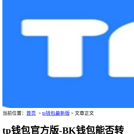
当前位置：
首页
>
tp钱包最新版
> 文章正文
tp钱包官方版-BK钱包能否转