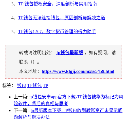
3、
TP 钱包授权安全，深度剖析与实用指南
4、
TP钱包无法连接钱包，原因剖析与解决之道
5、
TP钱包1.5.7，数字货币管理的得力助手
转载请注明出处：
tp钱包最新版
，如有疑问，请
联系（
）。
本文地址：
https://www.kfgjj.com/mxls/5459.html
标签：
钱包
TP钱包
TP
上一篇:
tp钱包安卓app官方下载-TP钱包被华为标记为风
险软件，背后的真相与思考
下一篇
:
tp最新版本下载-TP钱包收到转账资产未显示问
题解析与解决办法