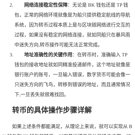
网络连接稳定性保障
：无论是 BK 钱包还是 TP 钱
包，正常的网络环境就像是为船只提供稳定航线的导航
系统，因为转币过程本质上是与区块链网络进行交互的
过程，如果没有稳定的网络连接，就如同船只在暴风雨
中迷失方向,转币操作可能无法正常完成。
地址准确性的关键作用
：在转币时，准确输入 TP
钱包的接收地址就如同精准投递邮件，这个地址就像是
银行账户的账号，一旦输入错误，数字货币可能会像一
只迷失方向的飞鸟，转移到错误的地址，而且通常情况
下,一旦丢失就很难找回。
转币的具体操作步骤详解
如果上述条件都能满足，从理论上来说，就可以实现从 B