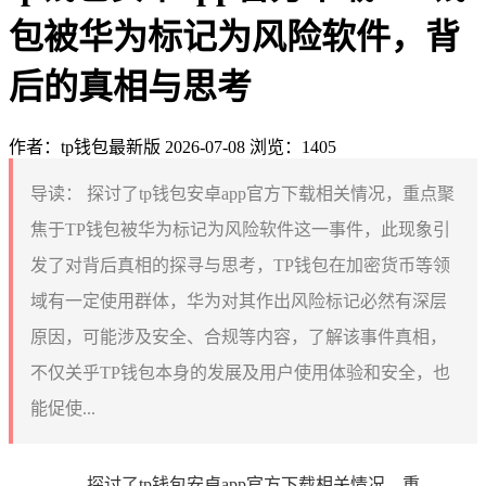
包被华为标记为风险软件，背
后的真相与思考
作者：tp钱包最新版
2026-07-08
浏览：1405
导读：
探讨了tp钱包安卓app官方下载相关情况，重点聚
焦于TP钱包被华为标记为风险软件这一事件，此现象引
发了对背后真相的探寻与思考，TP钱包在加密货币等领
域有一定使用群体，华为对其作出风险标记必然有深层
原因，可能涉及安全、合规等内容，了解该事件真相，
不仅关乎TP钱包本身的发展及用户使用体验和安全，也
能促使...
探讨了tp钱包安卓app官方下载相关情况，重