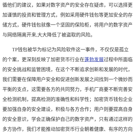
循他们的建议，如果对数字资产的安全存在疑虑，可以选择更
加谨慎的投资和管理方式，例如采用硬件钱包等更加安全的存
储方式，硬件钱包就像一个坚固的保险柜，将用户的数字资产
与网络隔离开来,大大降低了被盗取的风险。
TP钱包被华为标记为风险软件这一事件，不仅仅是孤立
的个案，更深刻反映了加密货币行业在
蓬勃发展
过程中所面临
的安全挑战和监管困境，在这个不断追求创新和发展的时代，
我们需要在保障用户安全和促进创新发展之间找到一个微妙而
平衡的支点，这需要各方的共同努力，手机厂商要不断完善安
全检测机制，提高检测的准确性和科学性；加密货币钱包企业
要加强自身的安全建设，积极与各方合作；用户则要提高自身
的安全意识，学会正确保护自己的数字资产，只有通过这样的
多方协作，我们才能推动加密货币行业朝着健康、有序的方向