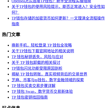
Opensea怎么连接TP钱包？新手全流程实操指南
关于TP钱包的使用风险提示，能否正常进入？安全性如
何？
TP钱包存储的加密货币如何更新？一文理清全流程操作
指南
热门文章
换新手机，轻松登录 TP 钱包全攻略
关于TP钱包下载官网地址的相关说明
TP 钱包秘钥丢失，风险与应对
关于 TP 钱包卸载的相关探讨
TP钱包闪兑功能受限原因剖析
揭秘 TP 钱包转账，真实视频背后的交易世界
芝麻、币客与tp钱包，数字金融领域的探索
TP 钱包买卖交易步骤详解
TP 钱包 Swap，数字货币交易新体验
TP 钱包密钥找回指南