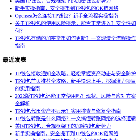
美国TP钱包，合规框架下的加密钱包新势力
新手实操指南，安全提币到TP钱包的OK链网络
Opensea怎么连接TP钱包？新手全流程实操指南
关于TP钱包的使用风险提示，能否正常进入？安全性如
何？
TP钱包存储的加密货币如何更新？一文理清全流程操作
指南
最近发表
TP钱包接收通知全攻略，轻松掌握资产动态与安全防护
TP钱包首页推荐全攻略，新手快速上手，挖掘潜力项目
的实用指南
2022版TP钱包还能正常使用吗？现状、风险与应对方案
全解析
TP钱包代币资产不显示？实用排查与修复全指南
TP钱包转账是什么网络？一文搞懂转账网络的选择逻辑
美国TP钱包，合规框架下的加密钱包新势力
新手实操指南，安全提币到TP钱包的OK链网络