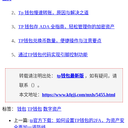
2、
Tp 钱包慢速转账，原因与解决之道
3、
TP 钱包存 ADA 全指南，轻松管理你的加密资产
4、
TP钱包兑换币数量，便捷操作与注意要点
5、
通过TP钱包代码实现引脚控制功能
转载请注明出处：
tp钱包最新版
，如有疑问，请
联系（
）。
本文地址：
https://www.kfgjj.com/mxls/5455.html
标签：
钱包
TP钱包
数字资产
上一篇:
tp官方下载：如何设置TP钱包的2FA，为资产安
全再加一道防线