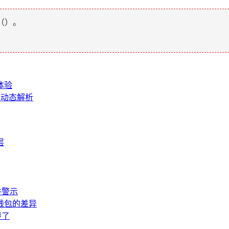
（
）。
体验
价位动态解析
层
件警示
钱包的差异
楚了