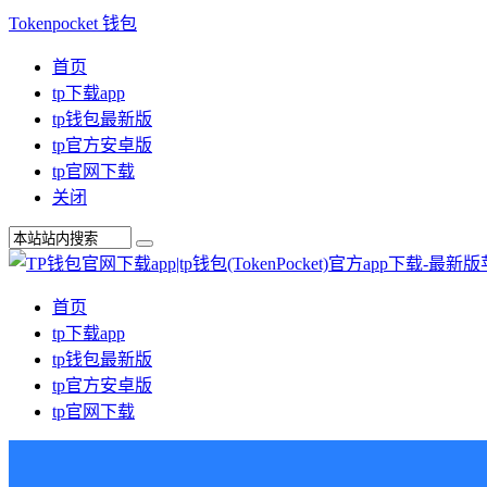
Tokenpocket 钱包
首页
tp下载app
tp钱包最新版
tp官方安卓版
tp官网下载
关闭
首页
tp下载app
tp钱包最新版
tp官方安卓版
tp官网下载