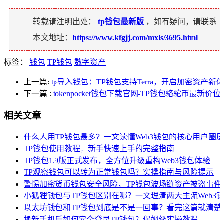
转载请注明出处：
tp钱包最新版
，如有疑问，请联系
本文地址：
https://www.kfgjj.com/mxls/3695.html
标签：
钱包
TP钱包
数字资产
上一篇:
tp导入钱包：TP钱包支持Terra，开启加密资产新
下一篇
:
tokenpocket钱包下载官网-TP钱包骆驼币最新
相关文章
什么人用TP钱包最多？一文读懂Web3钱包的核心用户圈
TP钱包使用教程，新手快速上手的完整指南
TP钱包1.9版正式发布，全方位升级重构Web3钱包体验
TP观察钱包可以转为正常钱包吗？实操指南与风险提示
警惕加密货币钱包安全风险，TP钱包波场链资产被盗事
小狐狸钱包与TP钱包区别在哪？一文理清两大主流Web3
以太坊钱包和TP钱包到底是不是一回事？看完这篇就清
换新手机后如何安全登录TP钱包？保姆级实操教程