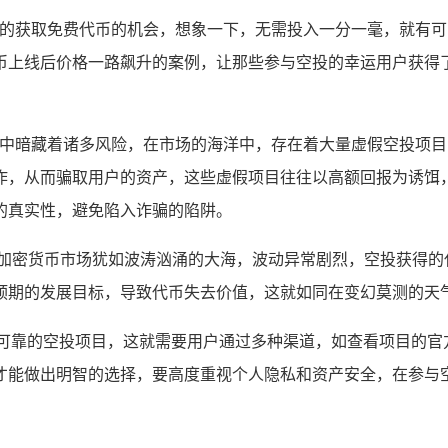
引力的获取免费代币的机会，想象一下，无需投入一分一毫，就有
币上线后价格一路飙升的案例，让那些参与空投的幸运用户获得
，其中暗藏着诸多风险，在市场的海洋中，存在着大量虚假空投项
作，从而骗取用户的资产，这些虚假项目往往以高额回报为诱饵
的真实性，避免陷入诈骗的陷阱。
，加密货币市场犹如波涛汹涌的大海，波动异常剧烈，空投获得的
预期的发展目标，导致代币失去价值，这就如同在变幻莫测的天
、可靠的空投项目，这就需要用户通过多种渠道，如查看项目的官
才能做出明智的选择，要高度重视个人隐私和资产安全，在参与