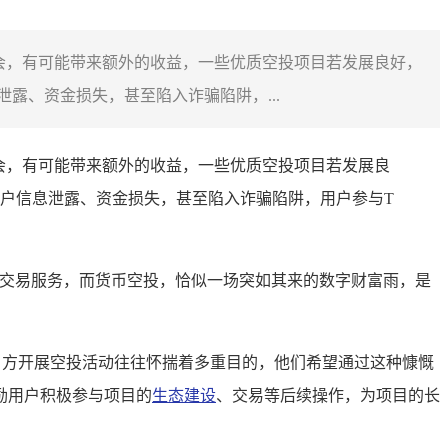
会，有可能带来额外的收益，一些优质空投项目若发展良好，
露、资金损失，甚至陷入诈骗陷阱，...
会，有可能带来额外的收益，一些优质空投项目若发展良
户信息泄露、资金损失，甚至陷入诈骗陷阱，用户参与T
交易服务，而货币空投，恰似一场突如其来的数字财富雨，是
目方开展空投活动往往怀揣着多重目的，他们希望通过这种慷慨
励用户积极参与项目的
生态建设
、交易等后续操作，为项目的长