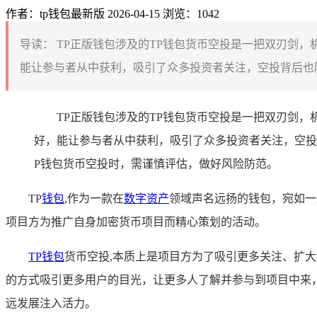
作者：tp钱包最新版
2026-04-15
浏览：1042
导读：
TP正版钱包涉及的TP钱包货币空投是一把双刃剑
能让参与者从中获利，吸引了众多投资者关注，空投背后也隐
TP正版钱包涉及的TP钱包货币空投是一把双刃剑
好，能让参与者从中获利，吸引了众多投资者关注，空投
P钱包货币空投时，需谨慎评估，做好风险防范。
TP
钱包
,作为一款在
数字资产
领域声名远扬的钱包，宛如一
项目方为推广自身加密货币项目而精心策划的活动。
TP钱包
货币空投,本质上是项目方为了吸引更多关注、扩大
的方式吸引更多用户的目光，让更多人了解并参与到项目中来
远发展注入活力。