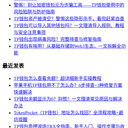
警惕！别让加密钱包沦为诈骗工具——TP钱包使用中的
风险陷阱与防护指南
TP钱包资产被清空？警惕这些隐形杀手，看完赶紧自查
TP钱包可以导入其他钱包吗？一文理清导入规则、教程
与安全注意事项
TP钱包出现病毒风险？完整排查与修复指南
TP钱包有啥用？从基础存储到Web3生态，一文拆解全功
能
最近发表
TP钱包怎么查看余额？超详细新手实操教程
苹果手机TP钱包用不了怎么办？6步排查+3种修复方案
快速解决
TP钱包余额显示为0？别慌！一文理清常见原因与解决
办法
TokenPocket（TP钱包）地址怎么找回？全流程攻略+避
坑提醒
TP钱包质押波场TRX全指南，新手入门、操作步骤与收