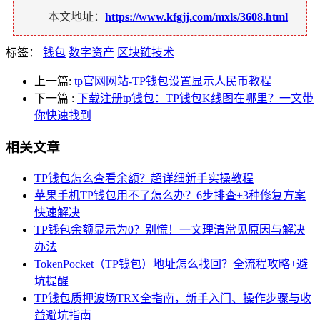
本文地址：
https://www.kfgjj.com/mxls/3608.html
标签：
钱包
数字资产
区块链技术
上一篇:
tp官网网站-TP钱包设置显示人民币教程
下一篇
:
下载注册tp钱包：TP钱包K线图在哪里？一文带
你快速找到
相关文章
TP钱包怎么查看余额？超详细新手实操教程
苹果手机TP钱包用不了怎么办？6步排查+3种修复方案
快速解决
TP钱包余额显示为0？别慌！一文理清常见原因与解决
办法
TokenPocket（TP钱包）地址怎么找回？全流程攻略+避
坑提醒
TP钱包质押波场TRX全指南，新手入门、操作步骤与收
益避坑指南