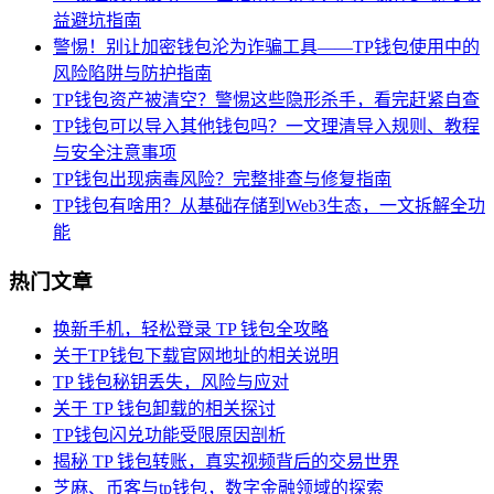
益避坑指南
警惕！别让加密钱包沦为诈骗工具——TP钱包使用中的
风险陷阱与防护指南
TP钱包资产被清空？警惕这些隐形杀手，看完赶紧自查
TP钱包可以导入其他钱包吗？一文理清导入规则、教程
与安全注意事项
TP钱包出现病毒风险？完整排查与修复指南
TP钱包有啥用？从基础存储到Web3生态，一文拆解全功
能
热门文章
换新手机，轻松登录 TP 钱包全攻略
关于TP钱包下载官网地址的相关说明
TP 钱包秘钥丢失，风险与应对
关于 TP 钱包卸载的相关探讨
TP钱包闪兑功能受限原因剖析
揭秘 TP 钱包转账，真实视频背后的交易世界
芝麻、币客与tp钱包，数字金融领域的探索