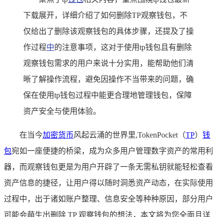
下载展开，详细介绍了如何删除TP观察钱包，不
仅给出了删除该观察钱包的具体步骤，还提及了操
作过程
中
的注意事项，这对于使用tp钱包且有删除
观察钱包需求的用户来说十分实用，能帮助他们清
晰了解操作流程，避免因操作不当带来的问题，确
保在使用tp钱包过程中能更合理地管理钱包，保障
资产安全与使用体验。
在当今
加密货币
风起云涌的世界里,TokenPocket（
TP
）
钱
包
宛如一座便捷的桥梁，成为众多用户管理数字资产的常用利
器，而观察钱包更是为用户开辟了一条无需私钥就能轻松查看
资产信息的捷径，让用户得以随时洞悉资产动态，在实际使用
过程中，出于诸如账户整理、信息安全等种种原因，部分用户
可能会萌生出删除 TP 观察钱包的想法，本文将为您全面且详