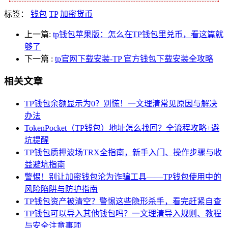
标签：
钱包
TP
加密货币
上一篇:
tp钱包苹果版：怎么在TP钱包里兑币，看这篇就
够了
下一篇
:
tp官网下载安装-TP 官方钱包下载安装全攻略
相关文章
TP钱包余额显示为0？别慌！一文理清常见原因与解决
办法
TokenPocket（TP钱包）地址怎么找回？全流程攻略+避
坑提醒
TP钱包质押波场TRX全指南，新手入门、操作步骤与收
益避坑指南
警惕！别让加密钱包沦为诈骗工具——TP钱包使用中的
风险陷阱与防护指南
TP钱包资产被清空？警惕这些隐形杀手，看完赶紧自查
TP钱包可以导入其他钱包吗？一文理清导入规则、教程
与安全注意事项