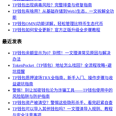
TP钱包出现病毒风险？完整排查与修复指南
TP钱包有啥用？从基础存储到Web3生态，一文拆解全功
能
TP钱包OMNI功能详解，轻松管理比特币生态代币
TP钱包如何安全更新？官方正版升级全步骤教程
最近发表
TP钱包余额显示为0？别慌！一文理清常见原因与解决
办法
TokenPocket（TP钱包）地址怎么找回？全流程攻略+避
坑提醒
TP钱包质押波场TRX全指南，新手入门、操作步骤与收
益避坑指南
警惕！别让加密钱包沦为诈骗工具——TP钱包使用中的
风险陷阱与防护指南
TP钱包资产被清空？警惕这些隐形杀手，看完赶紧自查
TP钱包可以导入其他钱包吗？一文理清导入规则、教程
与安全注意事项