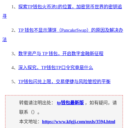
1、
探索TP钱包火币池1的位置，加密货币世界的密钥追
寻
2、
TP 钱包不显示薄饼（PancakeSwap）的原因及解决办
法
3、
数字资产与 TP 钱包，开启数字金融新征程
4、
深入探究，TP钱包TP口令究竟是什么
5、
TP钱包闪兑上限，交易便捷与风险管控的平衡
转载请注明出处：
tp钱包最新版
，如有疑问，请
联系（
）。
本文地址：
https://www.kfgjj.com/mxls/3594.html