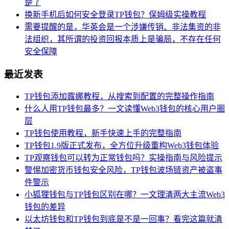
楚了
换新手机后如何安全登录TP钱包？保姆级实操教程
需要提醒的是，华英会是一个涉嫌传销、非法集资的非
法组织，其所谓的投资回报本质上是骗局，不存在任何
安全保障
最近发表
TP钱包添加露娜教程，从搜索到配置的完整操作指南
什么人用TP钱包最多？一文读懂Web3钱包的核心用户圈
层
TP钱包使用教程，新手快速上手的完整指南
TP钱包1.9版正式发布，全方位升级重构Web3钱包体验
TP观察钱包可以转为正常钱包吗？实操指南与风险提示
警惕加密货币钱包安全风险，TP钱包波场链资产被盗事
件警示
小狐狸钱包与TP钱包区别在哪？一文理清两大主流Web3
钱包的差异
以太坊钱包和TP钱包到底是不是一回事？看完这篇就清