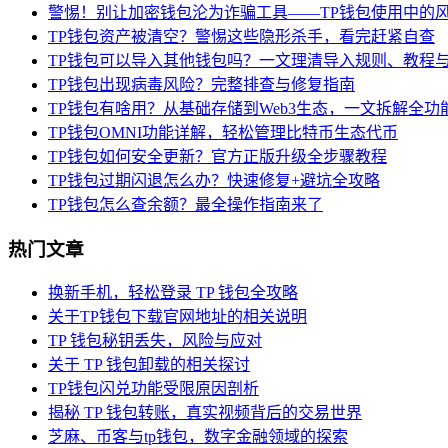
警惕！别让加密钱包沦为诈骗工具——TP钱包使用中的
TP钱包资产被清空？警惕这些隐形杀手，看完赶紧自查
TP钱包可以导入其他钱包吗？一文理清导入规则、教程
TP钱包出现病毒风险？完整排查与修复指南
TP钱包有啥用？从基础存储到Web3生态，一文拆解全功
TP钱包OMNI功能详解，轻松管理比特币生态代币
TP钱包如何安全更新？官方正版升级全步骤教程
TP钱包过期闪退怎么办？快速修复+避坑全攻略
TP钱包怎么查余额？最全操作指南来了
热门文章
换新手机，轻松登录 TP 钱包全攻略
关于TP钱包下载官网地址的相关说明
TP 钱包秘钥丢失，风险与应对
关于 TP 钱包卸载的相关探讨
TP钱包闪兑功能受限原因剖析
揭秘 TP 钱包转账，真实视频背后的交易世界
芝麻、币客与tp钱包，数字金融领域的探索