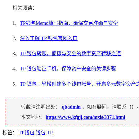
相关阅读：
1、
TP钱包Memo填写指南，确保交易准确与安全
2、
深入了解 TP 钱包官网入口
3、
TP 钱包转账，便捷与安全的数字资产转移之道
4、
TP 钱包验证手机，保障资产安全的关键步骤
5、
TP 钱包，轻松创建多个钱包账号，开启多元数字资产
转载请注明出处：
qbadmin
，如有疑问，请联系（
）
本文地址：
https://www.kfgjj.com/mxls/3371.html
标签：
TP钱包
钱包
TP