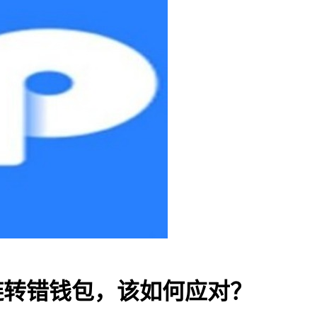
场链转错钱包，该如何应对？