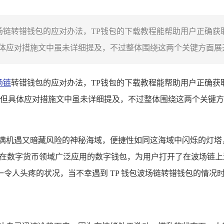
波场链转错钱包的应对办法，TP钱包的下载教程能帮助用户正确
应对措施文中虽未详细提及，不过整体围绕这两个关键方面展开，
场链
转错钱包的应对办法，TP钱包的下载教程能帮助用户正确获
但具体应对措施文中虽未详细提及，不过整体围绕这两个关键方
充满机遇又暗藏风险的神秘海域，便捷性如同这海域中闪烁的灯塔
在数字货币领域广泛应用的数字钱包，为用户打开了在波场链上
令人头疼的状况，当不幸遇到 TP 钱包波场链转错钱包的情况