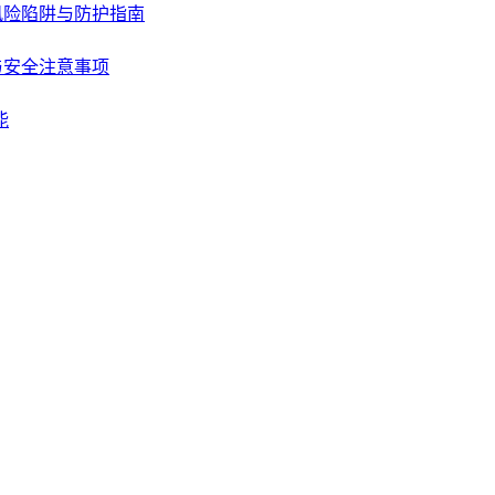
风险陷阱与防护指南
与安全注意事项
能