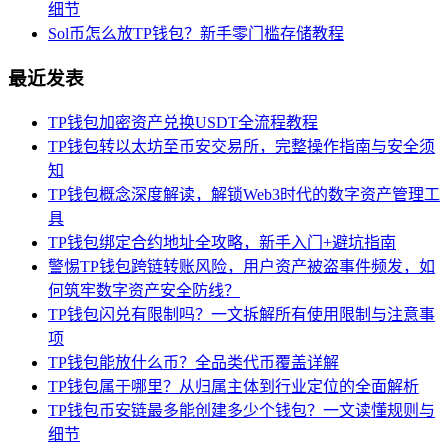
细节
Sol币怎么放TP钱包？新手零门槛存储教程
最近发表
TP钱包加密资产兑换USDT全流程教程
TP钱包转以太坊至币安交易所，完整操作指南与安全须
知
TP钱包概念深度解读，解锁Web3时代的数字资产管理工
具
TP钱包绑定合约地址全攻略，新手入门+避坑指南
警惕TP钱包跨链转账风险，用户资产被盗事件频发，如
何筑牢数字资产安全防线？
TP钱包闪兑有限制吗？一文拆解所有使用限制与注意事
项
TP钱包能放什么币？全品类代币覆盖详解
TP钱包属于哪里？从归属主体到行业定位的全面解析
TP钱包币安链最多能创建多少个钱包？一文读懂规则与
细节