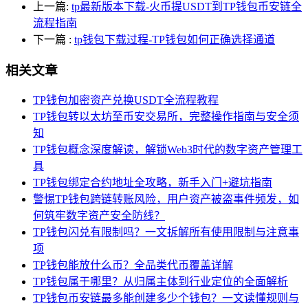
上一篇:
tp最新版本下载-火币提USDT到TP钱包币安链全
流程指南
下一篇
:
tp钱包下载过程-TP钱包如何正确选择通道
相关文章
TP钱包加密资产兑换USDT全流程教程
TP钱包转以太坊至币安交易所，完整操作指南与安全须
知
TP钱包概念深度解读，解锁Web3时代的数字资产管理工
具
TP钱包绑定合约地址全攻略，新手入门+避坑指南
警惕TP钱包跨链转账风险，用户资产被盗事件频发，如
何筑牢数字资产安全防线？
TP钱包闪兑有限制吗？一文拆解所有使用限制与注意事
项
TP钱包能放什么币？全品类代币覆盖详解
TP钱包属于哪里？从归属主体到行业定位的全面解析
TP钱包币安链最多能创建多少个钱包？一文读懂规则与