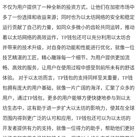
不仅为用户提供了一种全新的投资方式，让他们在加密市场中
多了一份选择和收益来源；同时也为以太坊网络的安全和稳定
运行贡献了自己的力量，如同众多微小的齿轮共同运转，推动
着以太坊网络的高效运作，TP钱包还可以充分利用以太坊合
并带来的技术升级，对自身的功能和性能进行优化，就像一位
技艺精湛的工匠，精心雕琢每一个细节，为用户提供更加流
畅、高效的服务，让用户在使用过程中感受到前所未有的舒适
体验。 对于以太坊而言，TP钱包的支持同样至关重要，TP钱
包拥有庞大的用户基础，就像一片广阔的海洋，汇聚了众多的
用户，通过TP钱包，更多的用户能够方便快捷地参与到以太
坊生态中，这有助于进一步扩大以太坊的影响力，使其在全球
范围内得到更广泛的认可和应用，TP钱包还可以为以太坊的
开发者提供有力的支持，就像一位得力的助手，帮助他们更好