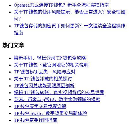
Opensea怎么连接TP钱包？新手全流程实操指南
关于TP钱包的使用风险提示，能否正常进入？安全性如
何？
TP钱包存储的加密货币如何更新？一文理清全流程操作
指南
热门文章
换新手机，轻松登录 TP 钱包全攻略
关于TP钱包下载官网地址的相关说明
TP 钱包秘钥丢失，风险与应对
关于 TP 钱包卸载的相关探讨
TP钱包闪兑功能受限原因剖析
揭秘 TP 钱包转账，真实视频背后的交易世界
芝麻、币客与tp钱包，数字金融领域的探索
TP 钱包买卖交易步骤详解
TP 钱包 Swap，数字货币交易新体验
TP 钱包密钥找回指南