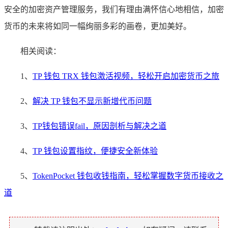
安全的加密资产管理服务，我们有理由满怀信心地相信，加密
货币的未来将如同一幅绚丽多彩的画卷，更加美好。
相关阅读：
1、
TP 钱包 TRX 钱包激活视频，轻松开启加密货币之旅
2、
解决 TP 钱包不显示新增代币问题
3、
TP钱包错误fail，原因剖析与解决之道
4、
TP 钱包设置指纹，便捷安全新体验
5、
TokenPocket 钱包收钱指南，轻松掌握数字货币接收之
道