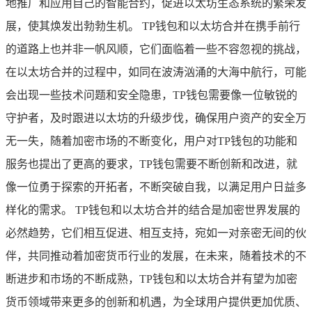
地推广和应用自己的智能合约，促进以太坊生态系统的繁荣发
展，使其焕发出勃勃生机。 TP钱包和以太坊合并在携手前行
的道路上也并非一帆风顺，它们面临着一些不容忽视的挑战，
在以太坊合并的过程中，如同在波涛汹涌的大海中航行，可能
会出现一些技术问题和安全隐患，TP钱包需要像一位敏锐的
守护者，及时跟进以太坊的升级步伐，确保用户资产的安全万
无一失，随着加密市场的不断变化，用户对TP钱包的功能和
服务也提出了更高的要求，TP钱包需要不断创新和改进，就
像一位勇于探索的开拓者，不断突破自我，以满足用户日益多
样化的需求。 TP钱包和以太坊合并的结合是加密世界发展的
必然趋势，它们相互促进、相互支持，宛如一对亲密无间的伙
伴，共同推动着加密货币行业的发展，在未来，随着技术的不
断进步和市场的不断成熟，TP钱包和以太坊合并有望为加密
货币领域带来更多的创新和机遇，为全球用户提供更加优质、