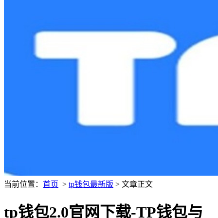
当前位置：
首页
>
tp钱包最新版
> 文章正文
tp钱包2.0官网下载-TP钱包与