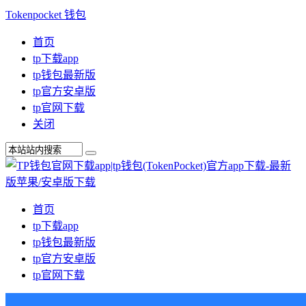
Tokenpocket 钱包
首页
tp下载app
tp钱包最新版
tp官方安卓版
tp官网下载
关闭
首页
tp下载app
tp钱包最新版
tp官方安卓版
tp官网下载