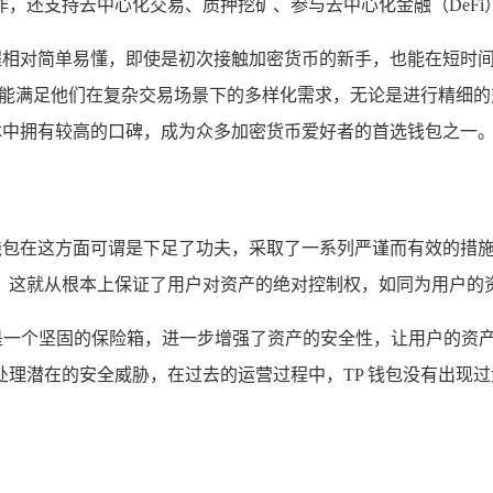
，还支持去中心化交易、质押挖矿、参与去中心化金融（DeFi
流程相对简单易懂，即使是初次接触加密货币的新手，也能在短时
则能满足他们在复杂交易场景下的多样化需求，无论是进行精细
群体中拥有较高的口碑，成为众多加密货币爱好者的首选钱包之一
 钱包在这方面可谓是下足了功夫，采取了一系列严谨而有效的措
，这就从根本上保证了用户对资产的绝对控制权，如同为用户的
包就像是一个坚固的保险箱，进一步增强了资产的安全性，让用户的
理潜在的安全威胁，在过去的运营过程中，TP 钱包没有出现