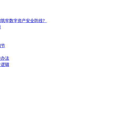
何筑牢数字资产安全防线？
项
细节
决办法
步逻辑