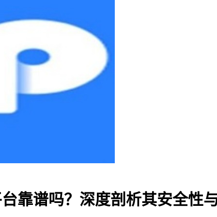
TP钱包平台靠谱吗？深度剖析其安全性