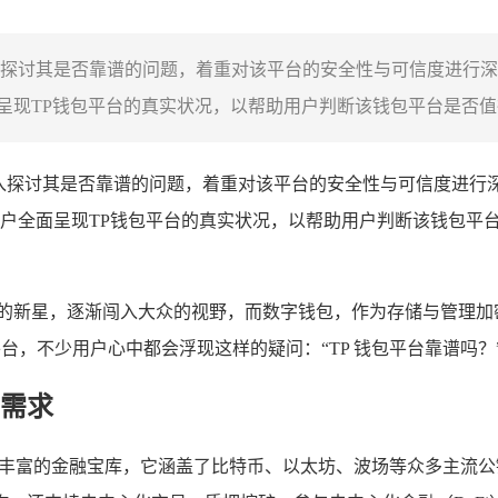
平台，深入探讨其是否靠谱的问题，着重对该平台的安全性与可信度进
现TP钱包平台的真实状况，以帮助用户判断该钱包平台是否值得
入探讨其是否靠谱的问题，着重对该平台的安全性与可信度进行
户全面呈现TP钱包平台的真实状况，以帮助用户判断该钱包平
璨的新星，逐渐闯入大众的视野，而数字钱包，作为存储与管理
字钱包平台，不少用户心中都会浮现这样的疑问：“TP 钱包平台靠
需求
而丰富的金融宝库，它涵盖了比特币、以太坊、波场等众多主流