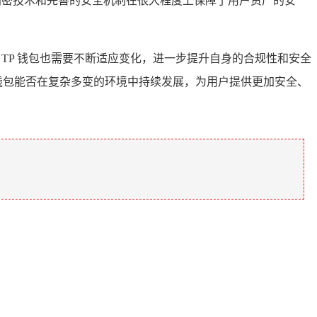
加密技术和完善的安全机制在很大程度上保障了用户资产的安
TP 钱包也需要不断适应变化，进一步提升自身的合规性和安全
 钱包能否在复杂多变的环境中持续发展，为用户提供更加安全、