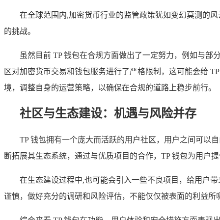
在全球范围内,加密货币行业的监管政策犹如变幻莫测的风
的挑战。
虽然目前 TP 钱包在合规方面做出了一定努力，例如与
区对加密货币交易和钱包服务进行了严格限制，这可能会给 T
境，调整自身的运营策略，以确保在合规的道路上稳步前行。
社区与生态建设：机遇与风险并存
TP 钱包拥有一个庞大而活跃的用户社区，用户之间可以
断拓展其生态系统，通过与优质项目的合作，TP 钱包为用户
在生态建设过程中,也可能会引入一些不良项目，给用户带
谨慎，做好充分的调研和风险评估，不能仅仅被表面的利益所