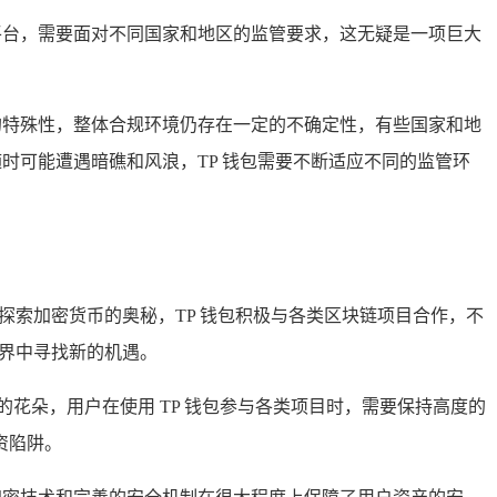
平台，需要面对不同国家和地区的监管要求，这无疑是一项巨大
的特殊性，整体合规环境仍存在一定的不确定性，有些国家和地
时可能遭遇暗礁和风浪，TP 钱包需要不断适应不同的监管环
探索加密货币的奥秘，TP 钱包积极与各类区块链项目合作，不
世界中寻找新的机遇。
花朵，用户在使用 TP 钱包参与各类项目时，需要保持高度的
资陷阱。