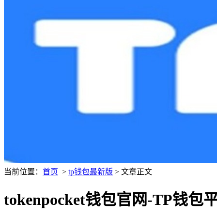
当前位置：
首页
>
tp钱包最新版
> 文章正文
tokenpocket钱包官网-