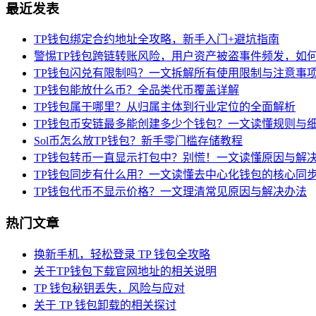
最近发表
TP钱包绑定合约地址全攻略，新手入门+避坑指南
警惕TP钱包跨链转账风险，用户资产被盗事件频发，如
TP钱包闪兑有限制吗？一文拆解所有使用限制与注意事
TP钱包能放什么币？全品类代币覆盖详解
TP钱包属于哪里？从归属主体到行业定位的全面解析
TP钱包币安链最多能创建多少个钱包？一文读懂规则与
Sol币怎么放TP钱包？新手零门槛存储教程
TP钱包转币一直显示打包中？别慌！一文读懂原因与解
TP钱包同步有什么用？一文读懂去中心化钱包的核心同
TP钱包代币不显示价格？一文理清常见原因与解决办法
热门文章
换新手机，轻松登录 TP 钱包全攻略
关于TP钱包下载官网地址的相关说明
TP 钱包秘钥丢失，风险与应对
关于 TP 钱包卸载的相关探讨