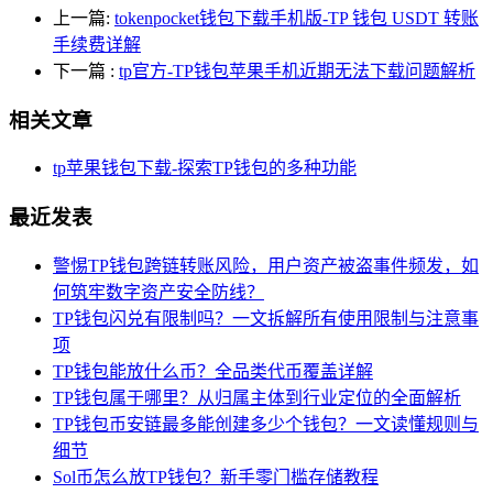
上一篇:
tokenpocket钱包下载手机版-TP 钱包 USDT 转账
手续费详解
下一篇
:
tp官方-TP钱包苹果手机近期无法下载问题解析
相关文章
tp苹果钱包下载-探索TP钱包的多种功能
最近发表
警惕TP钱包跨链转账风险，用户资产被盗事件频发，如
何筑牢数字资产安全防线？
TP钱包闪兑有限制吗？一文拆解所有使用限制与注意事
项
TP钱包能放什么币？全品类代币覆盖详解
TP钱包属于哪里？从归属主体到行业定位的全面解析
TP钱包币安链最多能创建多少个钱包？一文读懂规则与
细节
Sol币怎么放TP钱包？新手零门槛存储教程