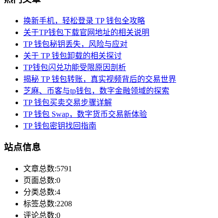
换新手机，轻松登录 TP 钱包全攻略
关于TP钱包下载官网地址的相关说明
TP 钱包秘钥丢失，风险与应对
关于 TP 钱包卸载的相关探讨
TP钱包闪兑功能受限原因剖析
揭秘 TP 钱包转账，真实视频背后的交易世界
芝麻、币客与tp钱包，数字金融领域的探索
TP 钱包买卖交易步骤详解
TP 钱包 Swap，数字货币交易新体验
TP 钱包密钥找回指南
站点信息
文章总数:5791
页面总数:0
分类总数:4
标签总数:2208
评论总数:0