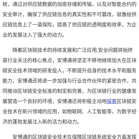
统，通过对供应链数据的加密存储和传输，以及对智能合约的
安全审计，确保了供应链信息的真实性和不可篡改，就像给供
应链信息上了一道保险，提高了供应链的透明度和效率，为企
业的发展注入了强大的动力。
随着区块链技术的持续发展和广泛应用,安全问题将始终
是行业关注的核心焦点，安博通将坚定不移地继续加大在区块
链安全技术领域的研发投入，不断提升自身的技术水平和服务
能力，安博通还将进一步加强与行业合作伙伴的紧密合作，共
同推动区块链安全标准的制定和完善，为区块链行业的健康发
展营造一个良好的环境，安博通还将积极主动地
探索
区块链安
全技术在新兴领域的应用，如物联网、人工智能等，为数字经
济的蓬勃发展注入新的活力和动力。
安博通的区块链安全技术在保障区块链系统安全方面发挥