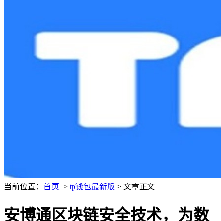
当前位置：
首页
>
tp钱包最新版
> 文章正文
安博通区块链安全技术，为数