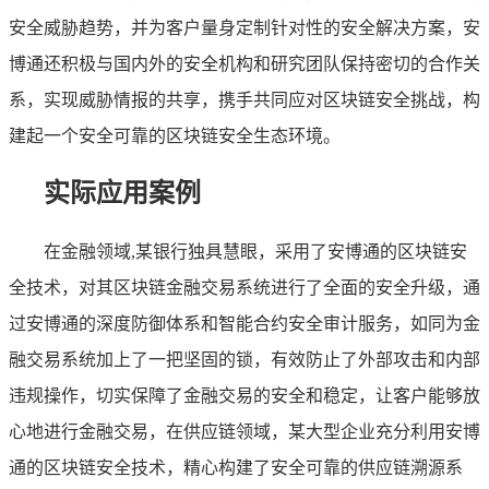
安全威胁趋势，并为客户量身定制针对性的安全解决方案，安
博通还积极与国内外的安全机构和研究团队保持密切的合作关
系，实现威胁情报的共享，携手共同应对区块链安全挑战，构
建起一个安全可靠的区块链安全生态环境。
实际应用案例
在金融领域,某银行独具慧眼，采用了安博通的区块链安
全技术，对其区块链金融交易系统进行了全面的安全升级，通
过安博通的深度防御体系和智能合约安全审计服务，如同为金
融交易系统加上了一把坚固的锁，有效防止了外部攻击和内部
违规操作，切实保障了金融交易的安全和稳定，让客户能够放
心地进行金融交易，在供应链领域，某大型企业充分利用安博
通的区块链安全技术，精心构建了安全可靠的供应链溯源系