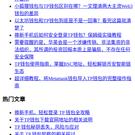
小狐狸钱包与TP钱包区别在哪？一文理清两大主流Web3
钱包的差异
以太坊钱包和TP钱包到底是不是一回事？看完这篇就清
楚了
换新手机后如何安全登录TP钱包？保姆级实操教程
需要提醒的是，华英会是一个涉嫌传销、非法集资的非
法组织，其所谓的投资回报本质上是骗局，不存在任何
安全保障
TP钱包使用指南，掌握BSC地址，轻松解锁币安智能链
生态
超详细教程，将Metamask钱包导入TP钱包的完整操作指
南
热门文章
换新手机，轻松登录 TP 钱包全攻略
关于TP钱包下载官网地址的相关说明
TP 钱包秘钥丢失，风险与应对
关于 TP 钱包卸载的相关探讨