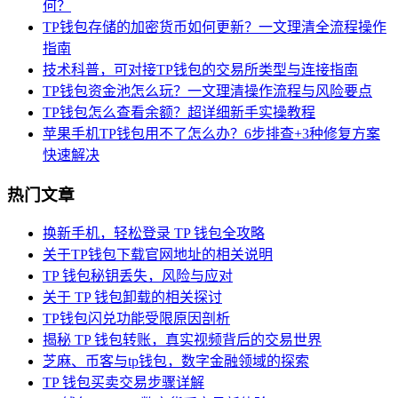
何？
TP钱包存储的加密货币如何更新？一文理清全流程操作
指南
技术科普，可对接TP钱包的交易所类型与连接指南
TP钱包资金池怎么玩？一文理清操作流程与风险要点
TP钱包怎么查看余额？超详细新手实操教程
苹果手机TP钱包用不了怎么办？6步排查+3种修复方案
快速解决
热门文章
换新手机，轻松登录 TP 钱包全攻略
关于TP钱包下载官网地址的相关说明
TP 钱包秘钥丢失，风险与应对
关于 TP 钱包卸载的相关探讨
TP钱包闪兑功能受限原因剖析
揭秘 TP 钱包转账，真实视频背后的交易世界
芝麻、币客与tp钱包，数字金融领域的探索
TP 钱包买卖交易步骤详解